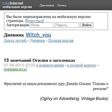
Live
Internet
Дневники
Личка
мобильная версия
Вы были перенаправлены на мобильную версию
страницы.
Вернуться!
Авторизация
Дневник
Witch_you
Лента друзей
-
Дневник
-
Полная версия
13 замечаний Огилви о заголовках
07-09-2010 23:33
к комментариям
-
к полной версии
-
понравилось!
Фрагмент из книги рекламного гуру Дэвида Огилви "Огилви о
рекламе"
(Ogilvy on Advertising. Vintage Books)