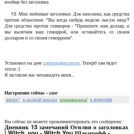
вообще без заголовка.
13. Мои любимые заголовки: Для ланолина, как средства
против облысения -"Вы когда нибудь видели лысую овцу?
Для средства против геммороя - "Пришлите нам доллар, и
мы вылечим ваш геморрой, или оставайтесь со своим
долларом и со своим геморроем".
Установил на даче
электродвигатели
. Теперб там будет
тепло :)
Я заставлю вас ненавидеть меня...
Настроение сейчас -
злое
вверх^
к полной версии
понравилось!
в evernote
Вы сейчас не можете прокомментировать это сообщение.
Дневник 13 замечаний Огилви о заголовках
| Witch_you - Witch You Шакирофф -