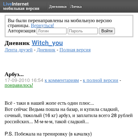
Live
Internet
Дневники
Личка
мобильная версия
Вы были перенаправлены на мобильную версию
страницы.
Вернуться!
Авторизация
Дневник
Witch_you
Лента друзей
-
Дневник
-
Полная версия
Арбуз...
17-09-2010 16:54
к комментариям
-
к полной версии
-
понравилось!
Всё - таки в нашей жопе есть один плюс...
Вот сейчас Ведьма пошла на базар, и купила сладкий,
сочный, тяжолый (16 кг) арбуз, и заплатила всего 28 рублей
российских... М-м-м-м, такой сладкий...
P.S. Побежала на тренировку (в качалку)