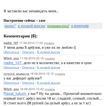
Я заставлю вас ненавидеть меня...
Настроение сейчас -
злое
вверх^
к полной версии
понравилось!
в evernote
Комментарии (6):
17-09-2010-17:02
удалить
nadia_107
У меня дома 5 арбузов, я уже их не люблю ((
Обратиться
-
Ответить
-
К полной версии
17-09-2010-22:15
удалить
Witch_you
nadia_107
, дело не в колличестве, а в качестве и цене
Обратиться
-
Ответить
-
К полной версии
18-09-2010-15:15
удалить
хочется_нежности
у вас дефицит арбузов?
Обратиться
-
Ответить
-
К полной версии
18-09-2010-15:42
удалить
Witch_you
Raxat_lukum
, у нас? Ну ты даешь... Прочитай внимательно
первый пост: арбуз, весом 16 кг, сладкий, сочный, спелый...
И стоит всего 28 рублей (за целый арбуз, а не за 1 кг)