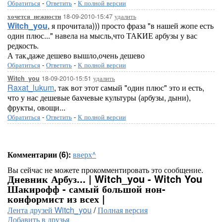
Обратиться
-
Ответить
-
К полной версии
18-09-2010-15:47
удалить
хочется_нежности
Witch_you
, я прочитала))) просто фраза "в нашей жопе есть
один плюс..." навела на мысль,что ТАКИЕ арбузы у вас
редкость.
А так,даже дешево вышло,очень дешево
Обратиться
-
Ответить
-
К полной версии
18-09-2010-15:51
удалить
Witch_you
Raxat_lukum
, так вот этот самый "один плюс" это и есть,
что у нас дешевые бахчевые культуры (арбузы, дыни),
фрукты, овощи...
Обратиться
-
Ответить
-
К полной версии
Комментарии (6):
вверх^
Вы сейчас не можете прокомментировать это сообщение.
Дневник Арбуз... | Witch_you - Witch You
Шакирофф - самый большой нон-
конформист из всех |
Лента друзей Witch_you
/
Полная версия
Добавить в друзья