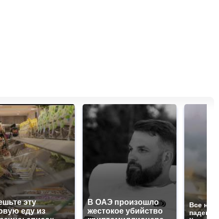
ешьте эту
В ОАЭ произошло
Все нов
овую еду из
жестокое убийство
падению