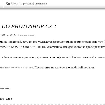
Авось
из (+ сутки) дневников
 ПО PHOTOSHOP CS 2
 2011 г. 09:37
+ в цитатник
 моих читателей, есть те, кто увлекается фотошопом, поэтому спрашиваю тут (а
View => Show => Grid [Ctrl+’])? По умолчанию, каждая клеточка вроде равняетс
 сейчас в планах купить ноут, и возможно цифровик… Но это пока ещё в плана
 магазин женских платьев
. Посмотрим, может сделаю любимой подарок.
деть меня...
час -
злое