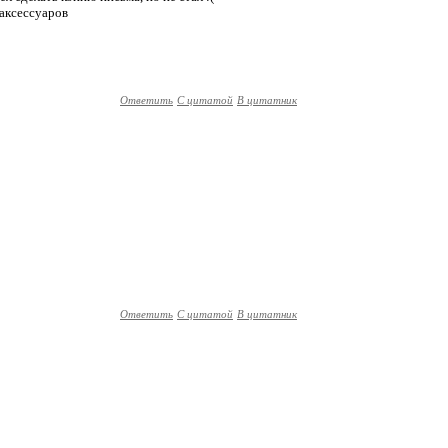
 аксессуаров
Ответить
С цитатой
В цитатник
Ответить
С цитатой
В цитатник