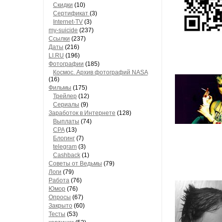
Скидки
(10)
Сертификат
(3)
Internet-TV
(3)
my-suicide
(237)
Ссылки
(237)
Даты
(216)
LI.RU
(196)
Фотографии
(185)
Космос. Архив фотографий NASA
(16)
Фильмы
(175)
Трейлер
(12)
Сериалы
(9)
Заработок в Интернете
(128)
Выплаты
(74)
CPA
(13)
Блогинг
(7)
telegram
(3)
Cashback
(1)
Советы от Ведьмы
(79)
Логи
(79)
Работа
(76)
Юмор
(76)
Опросы
(67)
Закрыто
(60)
Тесты
(53)