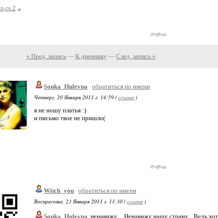
p cs 2
« Пред. запись
—
К дневнику
—
След. запись »
Sonka_Hulevna
обратиться по имени
Четверг, 20 Января 2011 г. 14:59 (
ссылка
)
я не ношу платья :)
и письмо твое не пришло(
Witch_you
обратиться по имени
Воскресенье, 23 Января 2011 г. 11:30 (
ссылка
)
Sonka_Hulevna
, ненавижу.... Ненавижу нашу страну... Ведь хот