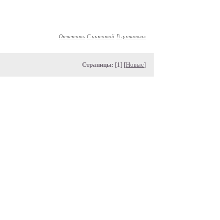
Ответить
С цитатой
В цитатник
Страницы:
[1] [
Новые
]