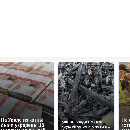
На Урале из казны
Не 
Как выглядит место
были украдены 18
гот
крушение вертолета на