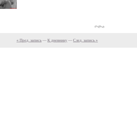
« Пред. запись
—
К дневнику
—
След. запись »