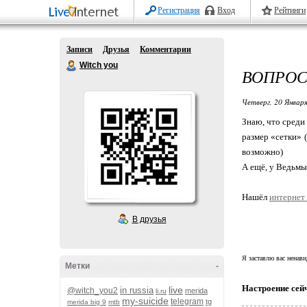
Регистрация
Вход
Рейтинги
Записи
Друзья
Комментарии
Witch you
ВОПРОС
Четверг, 20 Января
Знаю, что среди
размер «сетки» (
возможно)
А ещё, у Ведьмы
Нашёл
интернет
В друзья
Я заставлю вас ненави
Метки
-
Настроение сей
live
in russia
@witch_you2
merida
li.ru
my-suicide
telegram
tg
merida big 9
mtb