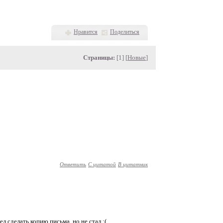
Нравится
Поделиться
Страницы:
[1] [
Новые
]
Ответить
С цитатой
В цитатник
ел сделать копию письма, но не стал :(