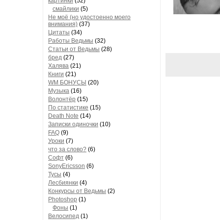
картинки
(52)
смайлики
(5)
Не моё (но удостоенно моего
внимания)
(37)
Цитаты
(34)
Работы Ведьмы
(32)
Статьи от Ведьмы
(28)
бред
(27)
Халява
(21)
Книги
(21)
WM БОНУСЫ
(20)
Музыка
(16)
Волонтёр
(15)
По статистике
(15)
Death Note
(14)
Записки одиночки
(10)
FAQ
(9)
Уроки
(7)
что за слово?
(6)
Софт
(6)
SonyEricsson
(6)
Тусы
(4)
Лесбиянки
(4)
Конкурсы от Ведьмы
(2)
Photoshop
(1)
Фоны
(1)
Велосипед
(1)