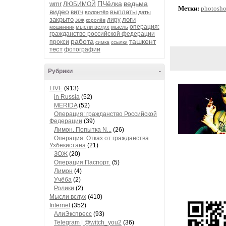
ПЧёлка
ведьма
wmr
ЛЮБИМОЙ
Метки:
photosho
видео
выплаты
витч
волонтёр
даты
закрыто
логи
лиру
зож
королёв
операция:
мысли вслух
мысль
мошенник
гражданство российской федерации
работа
ташкент
прокси
симка
ссылки
тест
фотографии
Рубрики
-
LIVE
(913)
in Russia
(52)
MERIDA
(52)
Операция: гражданство Российской
Федерации
(39)
Лимон. Попытка N...
(26)
Операция: Отказ от гражданства
Узбекистана
(21)
ЗОЖ
(20)
Операция Паспорт.
(5)
Лимон
(4)
Учёба
(2)
Ролики
(2)
Мысли вслух
(410)
Internet
(352)
АлиЭкспресс
(93)
Telegram | @witch_you2
(36)