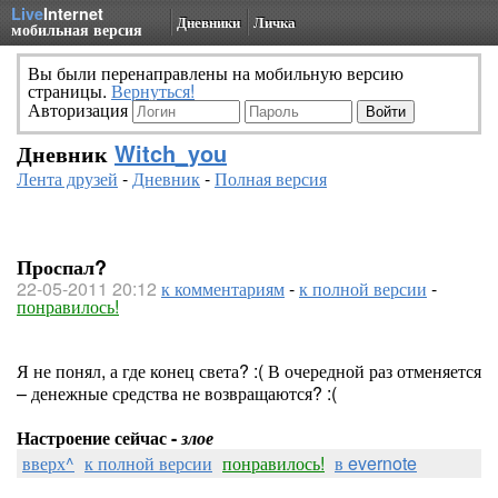
Live
Internet
Дневники
Личка
мобильная версия
Вы были перенаправлены на мобильную версию
страницы.
Вернуться!
Авторизация
Дневник
Witch_you
Лента друзей
-
Дневник
-
Полная версия
Проспал?
22-05-2011 20:12
к комментариям
-
к полной версии
-
понравилось!
Я не понял, а где конец света? :( В очередной раз отменяется
– денежные средства не возвращаются? :(
Настроение сейчас -
злое
вверх^
к полной версии
понравилось!
в evernote