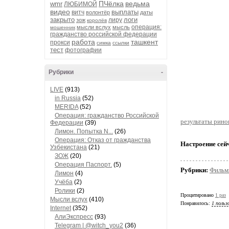
ПЧёлка
ведьма
wmr
ЛЮБИМОЙ
видео
выплаты
витч
волонтёр
даты
закрыто
логи
лиру
зож
королёв
операция:
мысли вслух
мысль
мошенник
гражданство российской федерации
работа
ташкент
прокси
симка
ссылки
тест
фотографии
Рубрики
-
LIVE
(913)
in Russia
(52)
MERIDA
(52)
Операция: гражданство Российской
результаты рино
Федерации
(39)
Лимон. Попытка N...
(26)
Операция: Отказ от гражданства
Настроение сей
Узбекистана
(21)
ЗОЖ
(20)
Операция Паспорт.
(5)
Рубрики:
Фильм
Лимон
(4)
Учёба
(2)
Ролики
(2)
Процитировано
1 раз
Мысли вслух
(410)
Понравилось:
1 польз
Internet
(352)
АлиЭкспресс
(93)
Telegram | @witch_you2
(36)