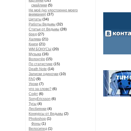
картинки
(52)
смайлики
(5)
Не моё (но удостоенно моего
внимания)
(37)
Цитаты
(34)
Работы Ведьмы
(32)
Статьи от Ведьмы
(28)
бред
(27)
Халява
(21)
Книги
(21)
WM БОНУСЫ
(20)
Музыка
(16)
Волонтёр
(15)
По статистике
(15)
Death Note
(14)
Записки одиночки
(10)
FAQ
(9)
Уроки
(7)
что за слово?
(6)
Софт
(6)
SonyEricsson
(6)
Тусы
(4)
Лесбиянки
(4)
Конкурсы от Ведьмы
(2)
Photoshop
(1)
Фоны
(1)
Велосипед
(1)