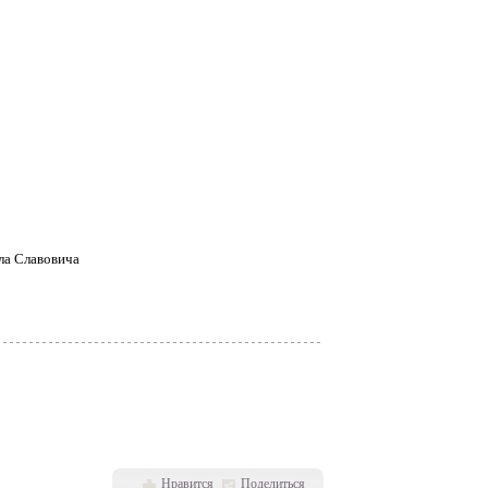
ла Славовича
Нравится
Поделиться