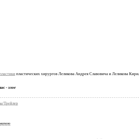
пластики
пластических хирургов Леликова Андрея Славовича и Леликова Кири
час -
злое
ы/Трейлер
ователю