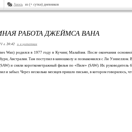
Авось
из (+ сутки) дневников
НАЯ РАБОТА ДЖЕЙМСА ВАНА
11 г. 20:42
+ в цитатник
es Wan) родился в 1977 году в Кучинг, Малайзия. После окончания основно
бурн, Австралия. Там поступил в киношколу и познакомился с Ли Уэннеллом. В
SAW) и сняли короткометражный фильм по «Пиле» (SAW). Их руководитель б
вил и забыл. Через несколько месяцев пришло письмо, в котором говорилось, 