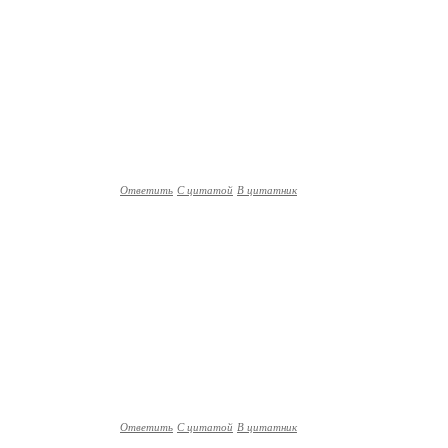
Ответить
С цитатой
В цитатник
Ответить
С цитатой
В цитатник