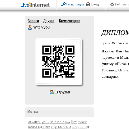
Регистрация
Вход
Рейтинги
Записи
Друзья
Комментарии
Witch you
ДИПЛОМ
Среда, 01 Июня 20
Джеймс Ван (Jam
переехал в Мель
фильму «Пила» (
Голливуд. Отпра
сценарию.
В друзья
Метки
-
live
in russia
@witch_you2
merida
li.ru
my-suicide
telegram
tg
merida big 9
mtb