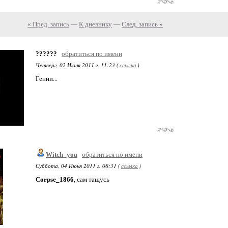
« Пред. запись
—
К дневнику
—
След. запись »
??????
обратиться по имени
Четверг, 02 Июня 2011 г. 11:23 (
ссылка
)
Гении...
Witch_you
обратиться по имени
Суббота, 04 Июня 2011 г. 08:31 (
ссылка
)
Corpse_1866
, сам тащусь