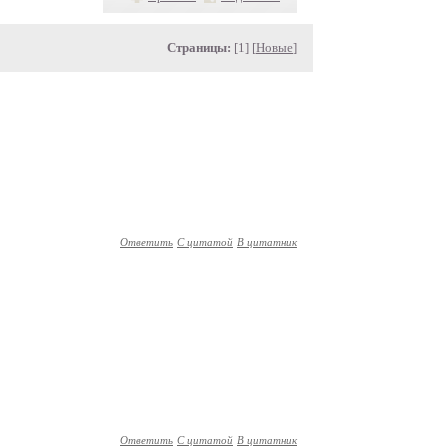
Страницы:
[1] [
Новые
]
Ответить
С цитатой
В цитатник
Ответить
С цитатой
В цитатник