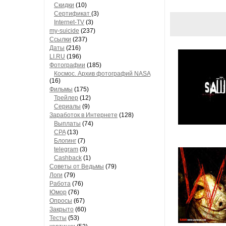
Скидки
(10)
Сертификат
(3)
Internet-TV
(3)
my-suicide
(237)
Ссылки
(237)
Даты
(216)
LI.RU
(196)
Фотографии
(185)
Космос. Архив фотографий NASA
(16)
Фильмы
(175)
Трейлер
(12)
Сериалы
(9)
Заработок в Интернете
(128)
Выплаты
(74)
CPA
(13)
Блогинг
(7)
telegram
(3)
Cashback
(1)
Советы от Ведьмы
(79)
Логи
(79)
Работа
(76)
Юмор
(76)
Опросы
(67)
Закрыто
(60)
Тесты
(53)