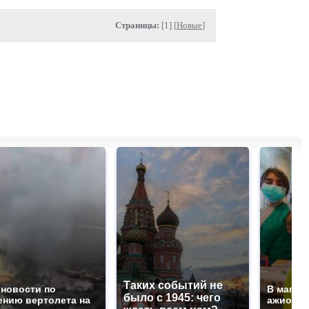
Страницы:
[1] [
Новые
]
Таких событий не
 новости по
В магаз
было с 1945: чего
ению вертолета на
ажиотаж 