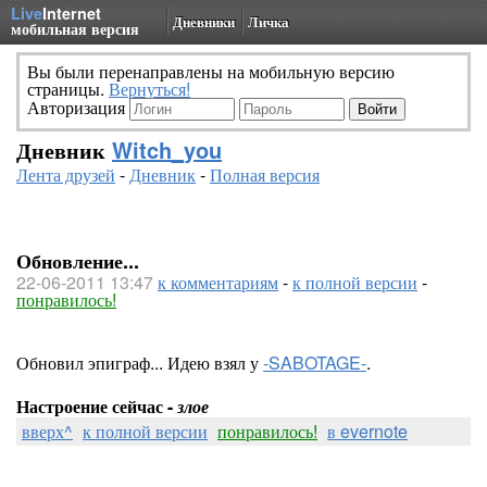
Live
Internet
Дневники
Личка
мобильная версия
Вы были перенаправлены на мобильную версию
страницы.
Вернуться!
Авторизация
Дневник
Witch_you
Лента друзей
-
Дневник
-
Полная версия
Обновление...
22-06-2011 13:47
к комментариям
-
к полной версии
-
понравилось!
Обновил эпиграф... Идею взял у
-SABOTAGE-
.
Настроение сейчас -
злое
вверх^
к полной версии
понравилось!
в evernote