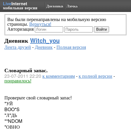
Live
Internet
Дневники
Личка
мобильная версия
Вы были перенаправлены на мобильную версию
страницы.
Вернуться!
Авторизация
Дневник
Witch_you
Лента друзей
-
Дневник
-
Полная версия
Словарный запас.
23-07-2011 22:20
к комментариям
-
к полной версии
-
понравилось!
Проверьте свой словарный запас!
*УЙ
BOO*S
*Л*ДЬ
**NDOM
*ОВНО