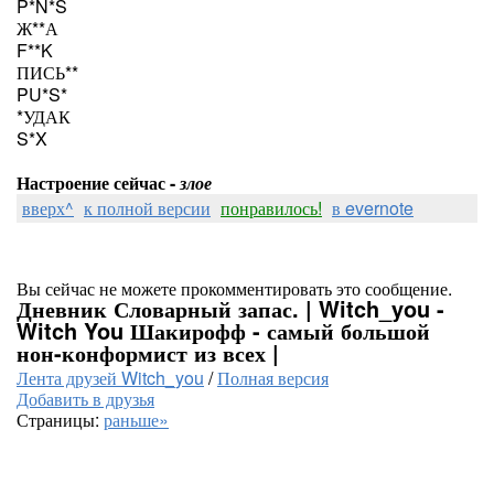
P*N*S
Ж**А
F**K
ПИСЬ**
PU*S*
*УДАК
S*X
Настроение сейчас -
злое
вверх^
к полной версии
понравилось!
в evernote
Вы сейчас не можете прокомментировать это сообщение.
Дневник Словарный запас. | Witch_you -
Witch You Шакирофф - самый большой
нон-конформист из всех |
Лента друзей Witch_you
/
Полная версия
Добавить в друзья
Страницы:
раньше»