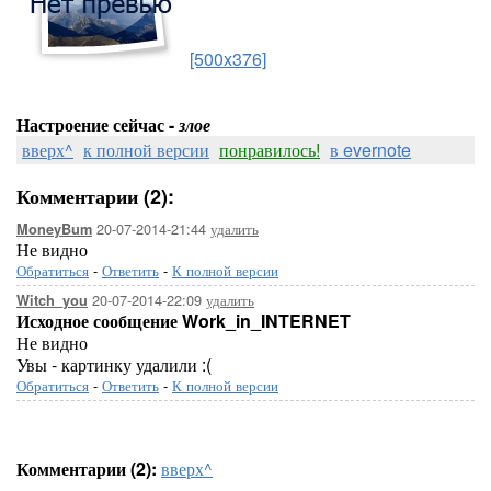
[500x376]
Настроение сейчас -
злое
вверх^
к полной версии
понравилось!
в evernote
Комментарии (2):
20-07-2014-21:44
удалить
MoneyBum
Не видно
Обратиться
-
Ответить
-
К полной версии
20-07-2014-22:09
удалить
Witch_you
Исходное сообщение Work_in_INTERNET
Не видно
Увы - картинку удалили :(
Обратиться
-
Ответить
-
К полной версии
Комментарии (2):
вверх^