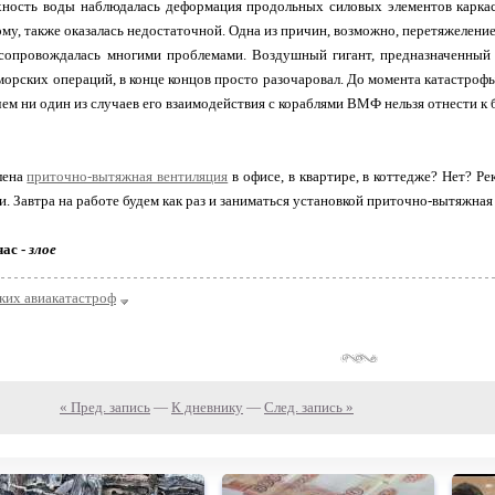
хность воды наблюдалась деформация продольных силовых элементов каркас
ому, также оказалась недостаточной. Одна из причин, возможно, перетяжеление
сопровождалась многими проблемами. Воздушный гигант, предназначенный
морских операций, в конце концов просто разочаровал. До момента катастрофы
чем ни один из случаев его взаимодействия с кораблями ВМФ нельзя отнести к
лена
приточно-вытяжная вентиляция
в офисе, в квартире, в коттедже? Нет? Ре
и. Завтра на работе будем как раз и заниматься установкой приточно-вытяжная
час -
злое
ких авиакатастроф
« Пред. запись
—
К дневнику
—
След. запись »