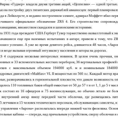
 Фирма «Гудиер» владела двумя третями акций, «Цеппелин» — одной третью.
аз на постройку двух гигантских дирижаблей авианосцев: первый планировалос
ода в Лейкхерсте, в недавно построенном эллинге, адмирал Моффетт вбил пе
учившего официальное обозначение ZRS 4. Его строительство сопровожда
хинациями, множеством скандалов и шпионскими историями.
ста 1931 года президент США Герберт Гувер торжественно назвал готовый к э
ачавшиеся еще при наземных испытаниях в ангаре, привели к тому, что ZR
ошел успешно. А уже во время девятого рейса, длившегося 48 часов, «Акро
 и везде вызывая огромный энтузиазм у населения и заторы на дорогах.
S 4 содержала несколько интересных новинок. В целом очень прочная, он
сновных и 33 вспомогательных жестких переборок, 36 вертикальных профилей 
секов с максимальным объемом 194000 куб. м и номинальным 184000
дровых двигателей «Майбах» VL II мощностью по 560 л.с. Каждый мотор вр
ые, разворачивались в горизонтальной плоскости, что давало возможность опу
алось 110 топливных баков общей емкостью от 50 до 57 т и от 1, 1 до 5 т масл
 состоял из 16 офицеров и 75 военнослужащих, но обычно летало не боле
 внутренний ангар внизу передней части оболочки, где размещались пя
 5 летчиков и 15 человек технического персонала, обслуживающих самолеты, 
а управления «Акрона» располагалась впереди нижней части фюзеляжа. Осно
ательные кабины — спереди, над причальным устройством, сверху оболочки и 