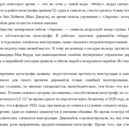
ерез некоторое время — эти же огни у самой воды. «Фебус» подал сигнал
что в район катастрофы пришли 52 судна и самолеты, спасти удалось только че
ло Бич Хейвена (Нью Джерси), во время поиска уцелевших с «Акрона», пот
ибли двое из шести членов экипажа.
бщество шокировала гибель «Акрона» — символа возросшей мощи страны. Р
все обстоятельства катастрофы. В рабочих чертежах дирижабля обнару
 в отдельных элементах конструкции, также оказалось неудовлетворительным.
на недопустимо низкой высоте. К тому же команда о посадке на воду прозву
омандира Мак Корда, чьи навигационные ошибки, неуверенное управление ди
а в аварийной ситуации привели к гибели людей и воздушного корабля. Из спа
 причины катастрофы названы: недостаточная прочность конструкции и оши
енного для своего времени дирижабля только ошибкой пилотировани
их условиях, по мнению специалистов, малоубедительно, тем более что вс
ьно. Условия сильного шторма, несомненно, способствовали катастрофе, но ос
я попал и LZ 127 во время одного из перелетов через Атлантику в 1928 году, н
ть, что в феврале 1932 года, при выводе из эллинга в условиях сильного ветра
рение, один из главных шпангоутов и внешняя обшивка. Во время осмотра о
ллических элементов конструкции. Дирижабль отремонтировали, но, как отм
ломка руля направления, предшествовавшая катастрофе. Кроме того, как ут