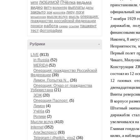
ПЧёлка
ведьма
wmr
ЛЮБИМОЙ
приостановили.
видео
выплаты
витч
волонтёр
даты
официальный зак
закрыто
логи
лиру
зож
королёв
операция:
мысли вслух
мысль
мошенник
7 ноября 1929 г
гражданство российской федерации
работа
ташкент
дирижабля, пол
прокси
симка
ссылки
тест
фотографии
финансовыми ма
Наконец, 8 авгу
Рубрики
-
Неприятности, н
Первый полет пр
LIVE
(913)
Чикаго, Милуоки
in Russia
(52)
MERIDA
(52)
Конструкция ZR
Операция: гражданство Российской
состоял из 12 о
Федерации
(39)
Лимон. Попытка N...
(26)
12 газовых от
Операция: Отказ от гражданства
двенадцатицилин
Узбекистана
(21)
Винты реверсивн
ЗОЖ
(20)
Операция Паспорт.
(5)
В корпусе размещ
Лимон
(4)
Штатный экипаж
Учёба
(2)
дирижабля стал
Ролики
(2)
увеличивался на
Мысли вслух
(410)
Internet
(352)
Главная гондол
АлиЭкспресс
(93)
килях, а наблюд
Telegram | @witch_you2
(36)