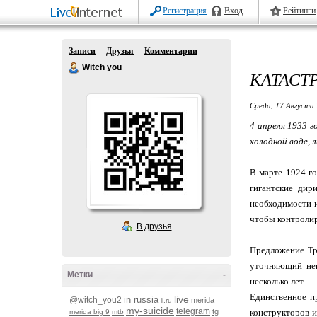
Регистрация
Вход
Рейтинги
Записи
Друзья
Комментарии
Witch you
КАТАСТ
Среда, 17 Августа 
4 апреля 1933 г
холодной воде, 
В марте 1924 го
гигантские дир
необходимости и
чтобы контролир
В друзья
Предложение Три
уточняющий нек
Метки
-
несколько лет.
Единственное п
live
in russia
@witch_you2
merida
li.ru
my-suicide
telegram
tg
конструкторов и
merida big 9
mtb