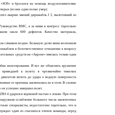
 «SOS» и бросился на помощь воздухоплавателям.
тверых (из них один позже умер).
ерпел аварию мягкий дирижабль J 3, вылетевший из
уководство ВМС, а за ними и конгресс тщательно
жили около 600 дефектов. Качество материала,
чала слишком поздно. Большую долю вины возложили
рижаблем и безответственное отношение к вопросу
сательных средств на «Акроне» имелась только одна
бки пилотирования. И все же объяснять крушение
я, приведшей к полету в чрезвычайно тяжелых
е двигатели вплоть до удара о водную поверхность
новные ее причины заключались не в этом. В схожие
о он успешно завершил полет.
, ZRS 4 ударился кормовой частью о землю. При этом
бнаружили ослабление большого числа заклепочных
ечали специалисты, недостаточно тщательно, что и
верждал один из спасшихся членов команды, перед