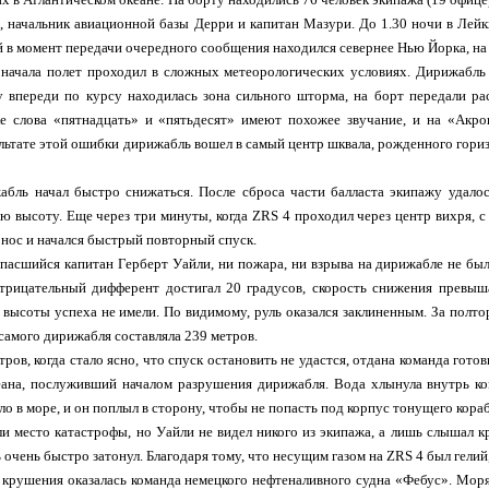
, начальник авиационной базы Дерри и капитан Мазури. До 1.30 ночи в Лей
й в момент передачи очередного сообщения находился севернее Нью Йорка, на
 начала полет проходил в сложных метеорологических условиях. Дирижабл
у впереди по курсу находилась зона сильного шторма, на борт передали р
ке слова «пятнадцать» и «пятьдесят» имеют похожее звучание, и на «Акро
ультате этой ошибки дирижабль вошел в самый центр шквала, рожденного гори
абль начал быстро снижаться. После сброса части балласта экипажу удалос
 высоту. Еще через три минуты, когда ZRS 4 проходил через центр вихря, с 
 нос и начался быстрый повторный спуск.
пасшийся капитан Герберт Уайли, ни пожара, ни взрыва на дирижабле не был
Отрицательный дифферент достигал 20 градусов, скорость снижения превыш
 высоты успеха не имели. По видимому, руль оказался заклиненным. За полт
 самого дирижабля составляла 239 метров.
ров, когда стало ясно, что спуск остановить не удастся, отдана команда гото
еана, послуживший началом разрушения дирижабля. Вода хлынула внутрь ко
ло в море, и он поплыл в сторону, чтобы не попасть под корпус тонущего кораб
 место катастрофы, но Уайли не видел никого из экипажа, а лишь слышал кр
 очень быстро затонул. Благодаря тому, что несущим газом на ZRS 4 был гелий
крушения оказалась команда немецкого нефтеналивного судна «Фебус». Моря