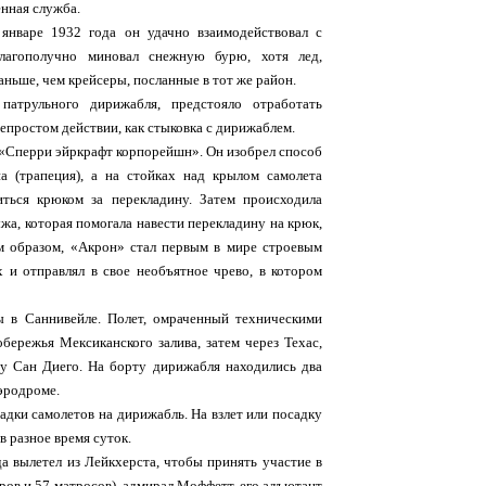
енная служба.
январе 1932 года он удачно взаимодействовал с
лагополучно миновал снежную бурю, хотя лед,
аньше, чем крейсеры, посланные в тот же район.
патрульного дирижабля, предстояло отработать
епростом действии, как стыковка с дирижаблем.
 «Сперри эйркрафт корпорейшн». Он изобрел способ
а (трапеция), а на стойках над крылом самолета
иться крюком за перекладину. Затем происходила
жа, которая помогала навести перекладину на крюк,
м образом, «Акрон» стал первым в мире строевым
 и отправлял в свое необъятное чрево, в котором
ы в Саннивейле. Полет, омраченный техническими
ережья Мексиканского залива, затем через Техас,
у Сан Диего. На борту дирижабля находились два
эродроме.
дки самолетов на дирижабль. На взлет или посадку
в разное время суток.
а вылетел из Лейкхерста, чтобы принять участие в
ров и 57 матросов), адмирал Моффетт, его адъютант