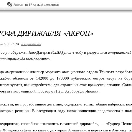
Авось
из (+ сутки) дневников
РОФА ДИРИЖАБЛЯ «АКРОН»
2011 г. 22:28
+ в цитатник
ода у побережья Нью Джерси (США) упал в воду и разрушился американский 
лишь троим удалось спастись.
да американский инженер морского авиационного отдела Трискотт разработ
ижабли объемом от 142000 до 170000 кубических метров несут на борт
спользуются, как истребители, для отражения атак вражеской авиации. Согл
овать тихоокеанский простор от Пёрл Харбора до Японии.
скотта, не проработанное детально, содержало только общие наброски, по
оторые решения. В следующем году новая концепция представлена в полн
редприятие, способное изготовить гигантский дирижабль, — «Гудиер Цеппе
з Фридрихсхафена во главе с доктором Арнштейном переехала в Америку, п