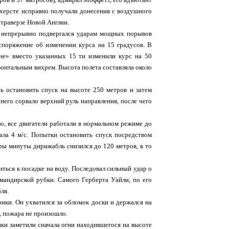
кхерсте исправно получали донесения с воздушного
 траверзе Новой Англии.
ь непрерывно подвергался ударам мощных порывов
аспоряжение об изменении курса на 15 градусов. В
не» вместо указанных 15 ти изменили курс на 50
зонтальным вихрем. Высота полета составляла около
ь остановить спуск на высоте 250 метров и затем
него сорвало верхний руль направления, после чего
о, все двигатели работали в нормальном режиме до
ала 4 м/с. Попытки остановить спуск посредством
оры минуты дирижабль снизился до 120 метров, в то
виться к посадке на воду. Последовал сильный удар о
мандирской рубки. Самого Герберта Уайли, по его
ля.
ики. Он ухватился за обломок доски и держался на
, пожара не произошло.
ки заметили сначала огни находившегося на высоте