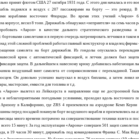
ьно принят флотом США 27 октября 1931 года. С этого дня началась и его во
абль поднялся в воздух с 207 пассажирами на борту — это рекорд. В 
ными кораблями восточнее Флориды. Во время этих учений «Акрон» б
на корпусе, весил 8 тонн. Дирижабль обнаружил «неприятеля» на семь часов р
робовать «Акрон» в качестве дальнего стратегического разведчика и 
с бортовыми самолетами и в первую очередь натренировать летчиков в таком н
 над этой сложной проблемой работал главный конструктор и владелец фирмы
ращения самолета на борт дирижабля. Из гондолы опускалась перекладин
 навесной крюк с автоматической фиксацией, и летчик должен был зацеп
фиксация зацепа. В дальнейшем к навесному крюку добавилась набегающая лы
раняла воздушный винт самолета от соприкосновения с перекладиной. Таки
осцем. Он довольно успешно выпускал в воздух бипланы, а затем ловил их
ры, мастерские, емкости для топлива и т.д.
а «Акрон» вылетел из Лейкхерста в направлении еще не достроенной баз
и и неблагоприятными погодными условиями, проходил вдоль восточного поб
Аризону в Калифорнию, где ZRS 4 приземлился на аэродроме Кемп Керни 
ашины перед посадкой покинули борт воздушного корабля и приземлились на а
есяцы много времени потрачено на совершенствование техники взлета и поса
 всего 15 минут. За год эксплуатации «Акрона» совершен 501 зацеп самолетов 
ода, в 19 часов 30 минут, дирижабль под командованием Франка С. Мак Корд
х в Атлантическом океане. На борту находились 76 человек экипажа (19 офице