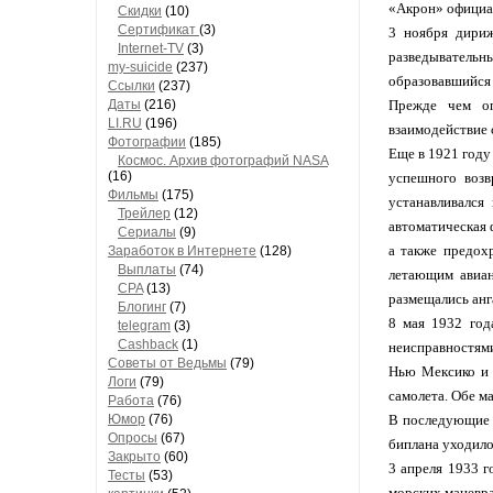
«Акрон» официал
Скидки
(10)
Сертификат
(3)
3 ноября дириж
Internet-TV
(3)
разведыватель
my-suicide
(237)
образовавшийся 
Ссылки
(237)
Даты
(216)
Прежде чем оп
LI.RU
(196)
взаимодействие 
Фотографии
(185)
Еще в 1921 году
Космос. Архив фотографий NASA
(16)
успешного возв
Фильмы
(175)
устанавливался
Трейлер
(12)
автоматическая 
Сериалы
(9)
а также предох
Заработок в Интернете
(128)
Выплаты
(74)
летающим авиан
CPA
(13)
размещались анга
Блогинг
(7)
8 мая 1932 год
telegram
(3)
Cashback
(1)
неисправностям
Советы от Ведьмы
(79)
Нью Мексико и 
Логи
(79)
самолета. Обе м
Работа
(76)
Юмор
(76)
В последующие м
Опросы
(67)
биплана уходило
Закрыто
(60)
3 апреля 1933 г
Тесты
(53)
морских маневра