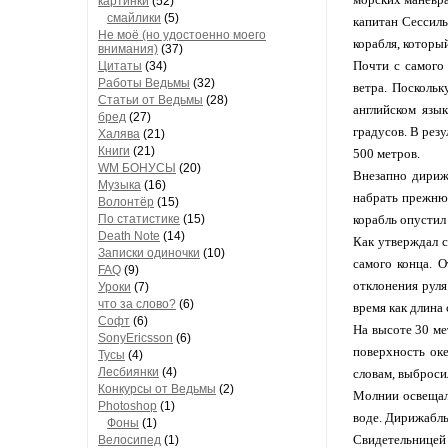
картинки
(52)
смайлики
(5)
капитан Сессиль
Не моё (но удостоенно моего
корабля, которы
внимания)
(37)
Почти с самого
Цитаты
(34)
Работы Ведьмы
(32)
ветра. Поскольк
Статьи от Ведьмы
(28)
английском язы
бред
(27)
градусов. В рез
Халява
(21)
Книги
(21)
500 метров.
WM БОНУСЫ
(20)
Внезапно дириж
Музыка
(16)
набрать прежнюю
Волонтёр
(15)
По статистике
(15)
корабль опустил
Death Note
(14)
Как утверждал с
Записки одиночки
(10)
самого конца. 
FAQ
(9)
отклонения руля
Уроки
(7)
что за слово?
(6)
время как длина
Софт
(6)
На высоте 30 мет
SonyEricsson
(6)
поверхность ок
Тусы
(4)
Лесбиянки
(4)
словам, выброси
Конкурсы от Ведьмы
(2)
Молнии освещали
Photoshop
(1)
воде. Дирижабль
Фоны
(1)
Свидетельницей 
Велосипед
(1)