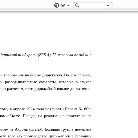
дирижабль «Акрон» (ZRS 4). 73 человека погибли в
ал требования на новые дирижабли. По его проекту
у разведывательные самолеты, которые в случае
асно расчетам, пяти дирижаблей вполне достаточно,
этому в апреле 1924 года появился «Проект № 60»,
ом объеме. Правда, на реализацию проекта ушло
лин» из Акрона (Огайо). Большая группа немецких
осле того как производство дирижаблей в Германии