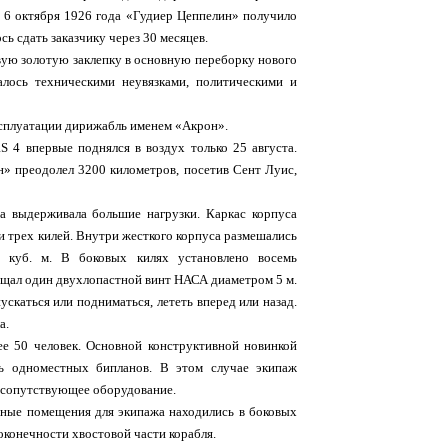
 6 октября 1926 года «Гудиер Цеппелин» получило
ь сдать заказчику через 30 месяцев.
рвую золотую заклепку в основную переборку нового
лось техническими неувязками, политическими и
ксплуатации дирижабль именем «Акрон».
S 4 впервые поднялся в воздух только 25 августа.
н» преодолел 3200 километров, посетив Сент Луис,
а выдерживала большие нагрузки. Каркас корпуса
и трех килей. Внутри жесткого корпуса размешались
 куб. м. В боковых килях установлено восемь
ащал один двухлопастной винт НАСА диаметром 5 м.
скаться или подниматься, лететь вперед или назад.
а.
е 50 человек. Основной конструктивной новинкой
ть одноместных бипланов. В этом случае экипаж
и сопутствующее оборудование.
вные помещения для экипажа находились в боковых
оконечности хвостовой части корабля.