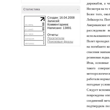
дирижабля, а ч
Несмотря на то 
Статистика
-
Более того, око
Создан: 16.04.2008
Лейкхерста. Пог
Записей:
Комментариев:
Американское о
Написано: 13891
расследовали 
Отчеты:
использованного
Посетители
Полет проходил 
Поисковые фразы
на погибшего к
спасения экипаж
резиновая лодка.
Итак, основные
такого соверш
метеорологическ
работали нормал
погодные услови
Следует вспомни
повреждены опе
соединений мета
подтвердила по