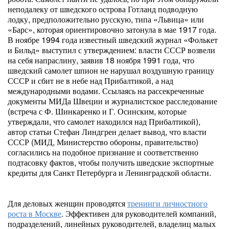
неподалеку от шведского острова Готланд подводную
лодку, предположительно русскую, типа «Львица» или
«Барс», которая ориентировочно затонула в мае 1917 года.
В ноябре 1994 года известный шведский журнал «Фолькет
и Бильд» выступил с утверждением: власти СССР возвели
на себя напраслину, заявив 18 ноября 1991 года, что
шведский самолет шпион не нарушал воздушную границу
СССР и сбит не в небе над Прибалтикой, а над
международными водами. Ссылаясь на рассекреченные
документы МИДа Швеции и журналистское расследование
(встреча с Ф. Шинкаренко и Г. Осинским, которые
утверждали, что самолет находился над Прибалтикой),
автор статьи Стефан Линдгрен делает вывод, что власти
СССР (МИД, Министерство обороны, правительство)
согласились на подобное признание и соответственно
подтасовку фактов, чтобы получить шведские экспортные
кредиты для Санкт Петербурга и Ленинградской области.
Для деловых женщин проводятся
тренинги личностного
роста в Москве
. Эффективен для руководителей компаний,
подразделений, линейных руководителей, владелиц малых