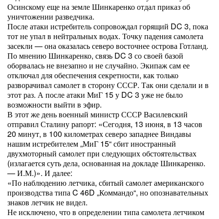
Осинскому еще на земле Шинкаренко отдал приказ об
уничтожении разведчика.
После атаки истребитель сопровождал горящий DC 3, пока
тот не упал в нейтральных водах. Точку падения самолета
засекли — она оказалась северо восточнее острова Готланд.
По мнению Шинкаренко, связь DC 3 со своей базой
оборвалась не внезапно и не случайно. Экипаж сам ее
отключал для обеспечения секретности, как только
разворачивал самолет в сторону СССР. Так они сделали и в
этот раз. А после атаки МиГ 15 у DC 3 уже не было
возможности выйти в эфир.
В этот же день военный министр СССР Василевский
отправил Сталину рапорт: «Сегодня, 13 июня, в 13 часов
20 минут, в 100 километрах северо западнее Виндавы
нашим истребителем „МиГ 15“ сбит иностранный
двухмоторный самолет при следующих обстоятельствах
(излагается суть дела, основанная на докладе Шинкаренко.
— И.М.)». И далее:
«По наблюдению летчика, сбитый самолет американского
производства типа C 46D „Коммандо“, но опознавательных
знаков летчик не видел.
Не исключено, что в определении типа самолета летчиком