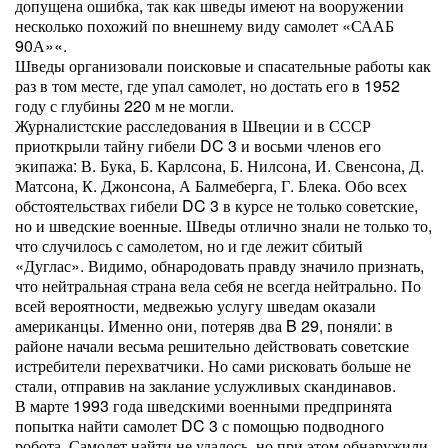
допущена ошибка, так как шведы имеют на вооружении
несколько похожий по внешнему виду самолет «СААБ
90А»«.
Шведы организовали поисковые и спасательные работы как
раз в том месте, где упал самолет, но достать его в 1952
году с глубины 220 м не могли.
Журналистские расследования в Швеции и в СССР
приоткрыли тайну гибели DC 3 и восьми членов его
экипажа: В. Бука, Б. Карлсона, Б. Нилсона, И. Свенсона, Д.
Матсона, К. Джонсона, А Балмеберга, Г. Блека. Обо всех
обстоятельствах гибели DC 3 в курсе не только советские,
но и шведские военные. Шведы отлично знали не только то,
что случилось с самолетом, но и где лежит сбитый
«Дуглас». Видимо, обнародовать правду значило признать,
что нейтральная страна вела себя не всегда нейтрально. По
всей вероятности, медвежью услугу шведам оказали
американцы. Именно они, потеряв два B 29, поняли: в
районе начали весьма решительно действовать советские
истребители перехватчики. Но сами рисковать больше не
стали, отправив на заклание услужливых скандинавов.
В марте 1993 года шведскими военными предпринята
попытка найти самолет DC 3 с помощью подводного
робота. Самолет найти не удалось, но при этом обнаружили