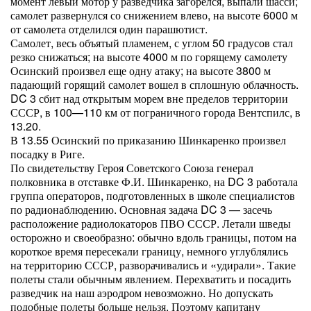
момент левый мотор у разведчика загорелся, выпали шасси;
самолет развернулся со снижением влево, на высоте 6000 м
от самолета отделился один парашютист.
Самолет, весь объятый пламенем, с углом 50 градусов стал
резко снижаться; на высоте 4000 м по горящему самолету
Осинский произвел еще одну атаку; на высоте 3800 м
падающий горящий самолет вошел в сплошную облачность.
DC 3 сбит над открытым морем вне пределов территории
СССР, в 100—110 км от пограничного города Вентспилс, в
13.20.
В 13.55 Осинский по приказанию Шинкаренко произвел
посадку в Риге.
По свидетельству Героя Советского Союза генерал
полковника в отставке Ф.И. Шинкаренко, на DC 3 работала
группа операторов, подготовленных в школе специалистов
по радионаблюдению. Основная задача DC 3 — засечь
расположение радиолокаторов ПВО СССР. Летали шведы
осторожно и своеобразно: обычно вдоль границы, потом на
короткое время пересекали границу, немного углублялись
на территорию СССР, разворачивались и «удирали». Такие
полеты стали обычным явлением. Перехватить и посадить
разведчик на наш аэродром невозможно. Но допускать
подобные полеты больше нельзя. Поэтому капитану