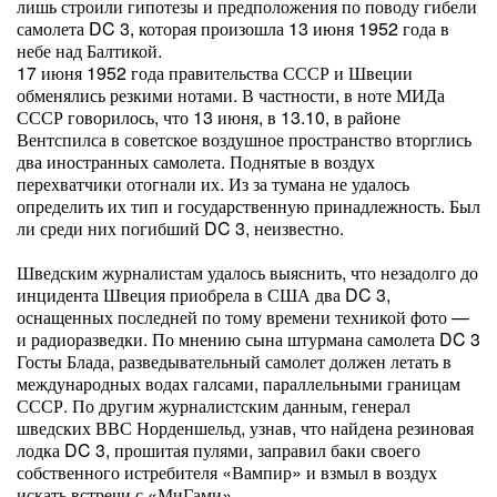
лишь строили гипотезы и предположения по поводу гибели
самолета DC 3, которая произошла 13 июня 1952 года в
небе над Балтикой.
17 июня 1952 года правительства СССР и Швеции
обменялись резкими нотами. В частности, в ноте МИДа
СССР говорилось, что 13 июня, в 13.10, в районе
Вентспилса в советское воздушное пространство вторглись
два иностранных самолета. Поднятые в воздух
перехватчики отогнали их. Из за тумана не удалось
определить их тип и государственную принадлежность. Был
ли среди них погибший DC 3, неизвестно.
Шведским журналистам удалось выяснить, что незадолго до
инцидента Швеция приобрела в США два DC 3,
оснащенных последней по тому времени техникой фото —
и радиоразведки. По мнению сына штурмана самолета DC 3
Госты Блада, разведывательный самолет должен летать в
международных водах галсами, параллельными границам
СССР. По другим журналистским данным, генерал
шведских ВВС Норденшельд, узнав, что найдена резиновая
лодка DC 3, прошитая пулями, заправил баки своего
собственного истребителя «Вампир» и взмыл в воздух
искать встречи с «МиГами».