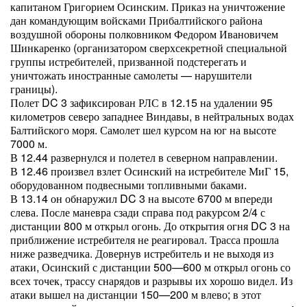
капитаном Григорием Осинским. Приказ на уничтожение
дан командующим войсками Прибалтийского района
воздушной обороны полковником Федором Ивановичем
Шинкаренко (организатором сверхсекретной специальной
группы истребителей, призванной подстерегать и
уничтожать иностранные самолеты — нарушители
границы).
Полет DC 3 зафиксирован РЛС в 12.15 на удалении 95
километров северо западнее Виндавы, в нейтральных водах
Балтийского моря. Самолет шел курсом на юг на высоте
7000 м.
В 12.44 развернулся и полетел в северном направлении.
В 12.46 произвел взлет Осинский на истребителе МиГ 15,
оборудованном подвесными топливными баками.
В 13.14 он обнаружил DC 3 на высоте 6700 м впереди
слева. После маневра сзади справа под ракурсом 2/4 с
дистанции 800 м открыл огонь. До открытия огня DC 3 на
приближение истребителя не реагировал. Трасса прошла
ниже разведчика. Довернув истребитель и не выходя из
атаки, Осинский с дистанции 500—600 м открыл огонь со
всех точек, трассу снарядов и разрывы их хорошо видел. Из
атаки вышел на дистанции 150—200 м влево; в этот