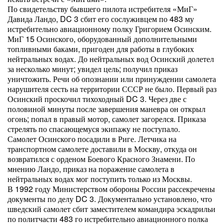
По свидетельству бывшего пилота истребителя «МиГ»
Давида Ландо, DC 3 сбит его сослуживцем по 483 му
истребительно авиационному полку Григорием Осинским.
МиГ 15 Осинского, оборудованный дополнительными
топливными баками, пригоден для работы в глубоких
нейтральных водах. До нейтральных вод Осинский долетел
за несколько минут; увидел цель; получил приказ
уничтожить. Речи об опознании или принуждении самолета
нарушителя сесть на территории СССР не было. Первый раз
Осинский проскочил тихоходный DC 3. Через две с
половиной минуты после завершения маневра он открыл
огонь; попал в правый мотор, самолет загорелся. Приказа
стрелять по спасающемуся экипажу не поступало.
Самолет Осинского посадили в Риге. Летчика на
транспортном самолете доставили в Москву, откуда он
возвратился с орденом Боевого Красного Знамени. По
мнению Ландо, приказ на поражение самолета в
нейтральных водах мог поступить только из Москвы.
В 1992 году Министерством обороны России рассекречены
документы по делу DC 3. Документально установлено, что
шведский самолет сбит заместителем командира эскадрильи
по политчасти 483 го истребительно авиационного полка