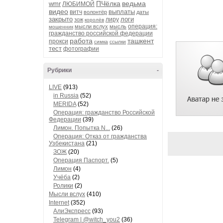
ПЧёлка
ведьма
wmr
ЛЮБИМОЙ
видео
выплаты
витч
волонтёр
даты
закрыто
логи
лиру
зож
королёв
операция:
мысли вслух
мысль
мошенник
гражданство российской федерации
работа
ташкент
прокси
симка
ссылки
тест
фотографии
Рубрики
-
LIVE
(913)
in Russia
(52)
MERIDA
(52)
Операция: гражданство Российской
Федерации
(39)
Лимон. Попытка N...
(26)
Операция: Отказ от гражданства
Узбекистана
(21)
ЗОЖ
(20)
Операция Паспорт.
(5)
Лимон
(4)
Учёба
(2)
Ролики
(2)
Мысли вслух
(410)
Internet
(352)
АлиЭкспресс
(93)
Telegram | @witch_you2
(36)