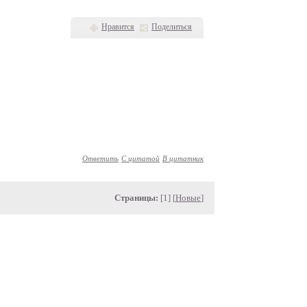
Нравится
Поделиться
Ответить
С цитатой
В цитатник
Страницы:
[1] [
Новые
]