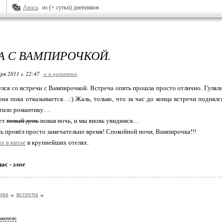
Авось
из (+ сутки) дневников
А С ВАМПИРОЧКОЙ.
ря 2011 г. 22:47
+ в цитатник
улся со встречи с Вампирочкой. Встреча опять прошла просто отлично. Гуляли
она пока отказывается…:) Жаль, только, что за час до конца встречи подня
тило романтику…
ет
новый день
новая ночь, и мы вновь увидимся…
ять провёл просто замечательно время! Спокойной ночи, Вампирочка!!!
х в китае
в крупнейших отелях.
час -
злое
чка
встреча
ователю