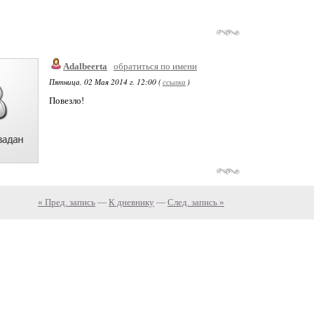
Adalbeerta
обратиться по имени
Пятница, 02 Мая 2014 г. 12:00 (
ссылка
)
Повезло!
« Пред. запись
—
К дневнику
—
След. запись »