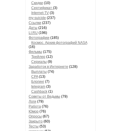
Скидки
(10)
Сертификат
(3)
Internet-TV
(3)
my-suicide
(237)
Ссылки
(237)
Даты
(216)
LI.RU
(196)
Фотографии
(185)
Космос. Архив фотографий NASA
(16)
Фильмы
(175)
Трейлер
(12)
Сериалы
(9)
Заработок в Интернете
(128)
Выплаты
(74)
CPA
(13)
Блогинг
(7)
telegram
(3)
Cashback
(1)
Советы от Ведьмы
(79)
Логи
(79)
Работа
(76)
Юмор
(76)
Опросы
(67)
Закрыто
(60)
Тесты
(53)