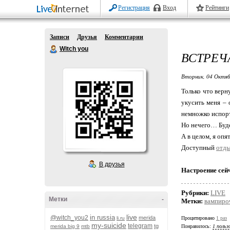
Регистрация
Вход
Рейтинги
Записи
Друзья
Комментарии
Witch you
ВСТРЕЧ
Вторник, 04 Октяб
Только что верн
укусить меня – 
немножко испор
Но нечего… Буд
А в целом, я оп
Доступный
отды
В друзья
Настроение сей
Рубрики:
LIVE
Метки
-
Метки:
вампиро
live
in russia
@witch_you2
merida
li.ru
Процитировано
1 раз
my-suicide
telegram
tg
merida big 9
mtb
Понравилось:
1 польз