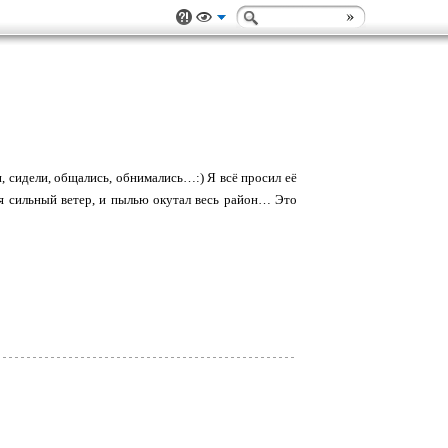
, сидели, общались, обнимались…:) Я всё просил её
лся сильный ветер, и пылью окутал весь район… Это