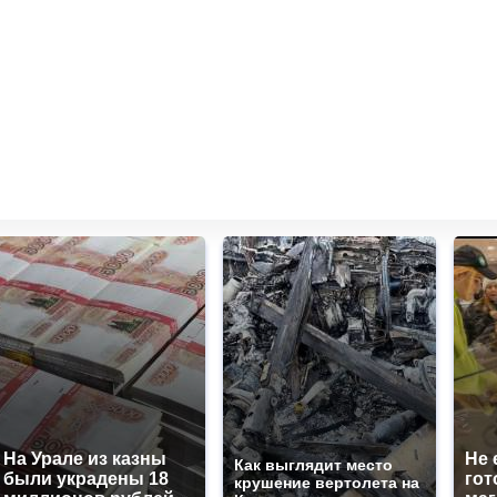
На Урале из казны
Не 
Как выглядит место
были украдены 18
гот
крушение вертолета на