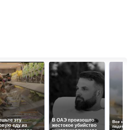
ешьте эту
В ОАЭ произошло
Все нов
овую еду из
жестокое убийство
падению