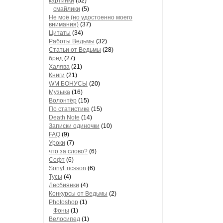
картинки
(52)
смайлики
(5)
Не моё (но удостоенно моего
внимания)
(37)
Цитаты
(34)
Работы Ведьмы
(32)
Статьи от Ведьмы
(28)
бред
(27)
Халява
(21)
Книги
(21)
WM БОНУСЫ
(20)
Музыка
(16)
Волонтёр
(15)
По статистике
(15)
Death Note
(14)
Записки одиночки
(10)
FAQ
(9)
Уроки
(7)
что за слово?
(6)
Софт
(6)
SonyEricsson
(6)
Тусы
(4)
Лесбиянки
(4)
Конкурсы от Ведьмы
(2)
Photoshop
(1)
Фоны
(1)
Велосипед
(1)