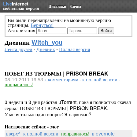
Live
Internet
Дневники
Личка
мобильная версия
Вы были перенаправлены на мобильную версию
страницы.
Вернуться!
Авторизация
Дневник
Witch_you
Лента друзей
-
Дневник
-
Полная версия
ПОБЕГ ИЗ ТЮРЬМЫ | PRISON BREAK
08-10-2011 19:53
к комментариям
-
к полной версии
-
понравилось!
3 недели и 3 дня работал uTorrent, пока я полностью скачал
сериал ПОБЕГ ИЗ ТЮРЬМЫ | PRISON BREAK.
У меня только один вопрос: Я наркоман?
Настроение сейчас -
злое
вверх^
к полной версии
понравилось!
в evernote