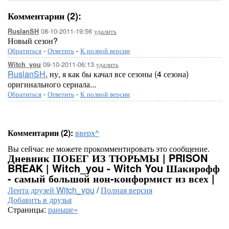
Комментарии (2):
08-10-2011-19:56
удалить
RuslanSH
Новый сезон?
Обратиться
-
Ответить
-
К полной версии
09-10-2011-06:13
удалить
Witch_you
RuslanSH
, ну, я как бы качал все сезоны (4 сезона)
оригинального сериала...
Обратиться
-
Ответить
-
К полной версии
Комментарии (2):
вверх^
Вы сейчас не можете прокомментировать это сообщение.
Дневник ПОБЕГ ИЗ ТЮРЬМЫ | PRISON
BREAK | Witch_you - Witch You Шакирофф
- самый большой нон-конформист из всех |
Лента друзей Witch_you
/
Полная версия
Добавить в друзья
Страницы:
раньше»