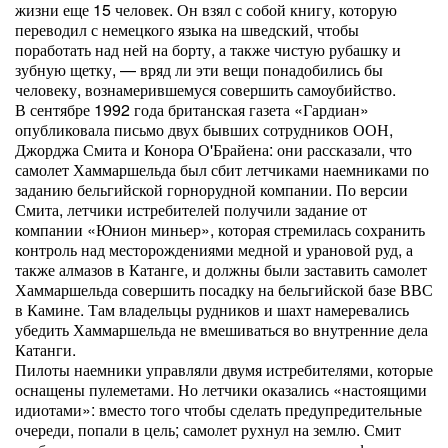
жизни еще 15 человек. Он взял с собой книгу, которую
переводил с немецкого языка на шведский, чтобы
поработать над ней на борту, а также чистую рубашку и
зубную щетку, — вряд ли эти вещи понадобились бы
человеку, вознамерившемуся совершить самоубийство.
В сентябре 1992 года британская газета «Гардиан»
опубликовала письмо двух бывших сотрудников ООН,
Джорджа Смита и Конора О'Брайена: они рассказали, что
самолет Хаммаршельда был сбит летчиками наемниками по
заданию бельгийской горнорудной компании. По версии
Смита, летчики истребителей получили задание от
компании «Юнион миньер», которая стремилась сохранить
контроль над месторождениями медной и урановой руд, а
также алмазов в Катанге, и должны были заставить самолет
Хаммаршельда совершить посадку на бельгийской базе ВВС
в Камине. Там владельцы рудников и шахт намеревались
убедить Хаммаршельда не вмешиваться во внутренние дела
Катанги.
Пилоты наемники управляли двумя истребителями, которые
оснащены пулеметами. Но летчики оказались «настоящими
идиотами»: вместо того чтобы сделать предупредительные
очереди, попали в цель; самолет рухнул на землю. Смит