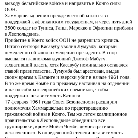
выводу бельгийские войска и направить в Конго силы
ООН.
Хаммаршельд решил прежде всего обратиться за
поддержкой к африканским государствам, и через пять дней
3500 солдат из Туниса, Ганы, Марокко и Эфиопии прибыли
в Леопольдвиль.
Прибытие в Конго войск ООН не разрешило кризиса.
Пятого сентября Касавубу уволил Лумумбу, который
немедленно объявил о смещении президента. В спор
вмешался главнокомандующий Джозеф Мабуту,
захвативший власть, хотя Касавубу номинально оставался
главой правительства. Лумумба был арестован, выдан
своим врагам в Катанге и зверски убит в начале 1961 года.
В то же время Чомбе по прежнему настаивал на отделении
и начал собирать европейских наемников, чтобы
поддержать независимость Катанги.
17 февраля 1961 года Совет Безопасности расширил
полномочия Хаммаршельда по предотвращению
гражданской войны в Конго. Тем же летом коалиционное
правительство в Леопольдвиле объединило все
группировки, кроме Мойса Чомбе, демонстративно
исключенного. В определенной степени независимость