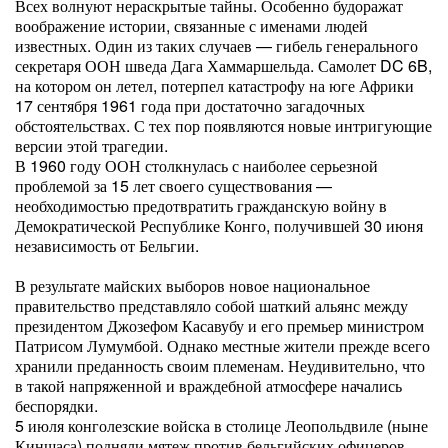
Всех волнуют нераскрытые тайны. Особенно будоражат
воображение истории, связанные с именами людей
известных. Один из таких случаев — гибель генерального
секретаря ООН шведа Дага Хаммаршельда. Самолет DC 6B,
на котором он летел, потерпел катастрофу на юге Африки
17 сентября 1961 года при достаточно загадочных
обстоятельствах. С тех пор появляются новые интригующие
версии этой трагедии.
В 1960 году ООН столкнулась с наиболее серьезной
проблемой за 15 лет своего существования —
необходимостью предотвратить гражданскую войну в
Демократической Республике Конго, получившей 30 июня
независимость от Бельгии.
В результате майских выборов новое национальное
правительство представляло собой шаткий альянс между
президентом Джозефом Касавубу и его премьер министром
Патрисом Лумумбой. Однако местные жители прежде всего
хранили преданность своим племенам. Неудивительно, что
в такой напряженной и враждебной атмосфере начались
беспорядки.
5 июля конголезские войска в столице Леопольдвиле (ныне
Киншаса) подняли мятеж против бельгийских офицеров.