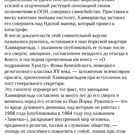
усилий и огорченный растущей оппозицией своим
полномочиям в ООН, совершил самоубийство. Приставив к
виску капитана экипажа пистолет, Хаммаршельд заставил
его совершить над Ндолой маневр, который привел к
катастрофе.
В числе доказательств этой сомнительной версии
назывались рукопись, оставшаяся в нью йоркской квартире
Хаммаршельда, с указанием опубликовать ее только после
его смерти; завещание, составленное незадолго до отъезда в
Конго, и последняя прочитанная им книга — «О
подражании Христу» Фомы Кемпийского, немецкого
религиозного классика XV века, — заложенная экземпляром
присяги, принесенной Хаммаршельдом при вступлении на
пост генерального секретаря.
Эту гипотезу опровергает тот факт, что завещание
Хаммаршельда составлено за много лет до его смерти и
менялось перед его отлетом из Нью Йорка. Рукопись — что
то вроде духовного дневника, над которым он работал с
1956 года (опубликована в 1964 году под названием
«Заметки»), раскрывает внутренний мир человека,
преданного религии, поэзии и служению обществу, —
отнюдь не способного покончить с собой, лишив при этом