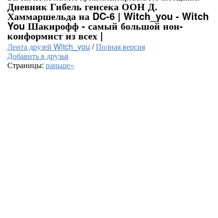
Дневник Гибель генсека ООН Д.
Хаммаршельда на DC-6 | Witch_you - Witch
You Шакирофф - самый большой нон-
конформист из всех |
Лента друзей Witch_you
/
Полная версия
Добавить в друзья
Страницы:
раньше»