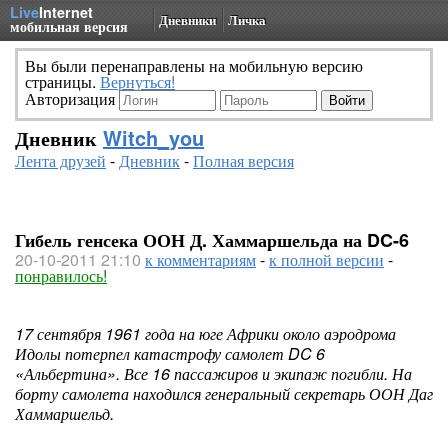
Live
Internet
Дневники
Личка
мобильная версия
Вы были перенаправлены на мобильную версию
страницы.
Вернуться!
Авторизация
Дневник
Witch_you
Лента друзей
-
Дневник
-
Полная версия
Гибель генсека ООН Д. Хаммаршельда на DC-6
20-10-2011 21:10
к комментариям
-
к полной версии
-
понравилось!
17 сентября 1961 года на юге Африки около аэродрома
Идолы потерпел катастрофу самолет DC 6
«Альбертина». Все 16 пассажиров и экипаж погибли. На
борту самолета находился генеральный секретарь ООН Даг
Хаммаршельд.