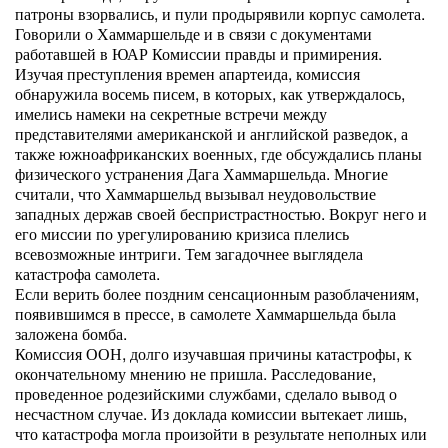
патроны взорвались, и пули продырявили корпус самолета.
Говорили о Хаммаршельде и в связи с документами
работавшей в ЮАР Комиссии правды и примирения.
Изучая преступления времен апартеида, комиссия
обнаружила восемь писем, в которых, как утверждалось,
имелись намеки на секретные встречи между
представителями американской и английской разведок, а
также южноафриканских военных, где обсуждались планы
физического устранения Дага Хаммаршельда. Многие
считали, что Хаммаршельд вызывал неудовольствие
западных держав своей беспристрастностью. Вокруг него и
его миссии по урегулированию кризиса плелись
всевозможные интриги. Тем загадочнее выглядела
катастрофа самолета.
Если верить более поздним сенсационным разоблачениям,
появившимся в прессе, в самолете Хаммаршельда была
заложена бомба.
Комиссия ООН, долго изучавшая причины катастрофы, к
окончательному мнению не пришла. Расследование,
проведенное родезийскими службами, сделало вывод о
несчастном случае. Из доклада комиссии вытекает лишь,
что катастрофа могла произойти в результате неполных или