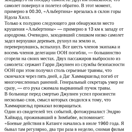
самолет повернул и полетел обратно. В этот момент,
примерно в 00.30, «Альбертина» врезалась в склон горы
Ндола Хилл.
Только к полудню следующего дня обнаружили место
крушения «Альбертины» — примерно в 13 км к западу от
аэродрома. Очевидно, заходивший слишком низко самолет
задел верхушки деревьев, рухнул на землю и,
перевернувшись, вспыхнул. Все шесть членов экипажа и
восемь членов делегации ООН погибли, — большинство
сгорели на своих местах. Двух пассажиров выбросило из
самолета: сержант Гарри Джулиен из службы безопасности
ООН при этом получил столь серьезные травмы, что
скончался через пять дней, а Даг Хаммаршельд погиб от
многочисленных ранений. Генеральный секретарь умер не
сразу, — его рука сжимала вырванный пучок травы.
В больнице перед смертью Джулиен успел произнести
несколько слов, смысл которых сводился к тому, что
Хаммаршельд приказал возвращаться.
Один из свидетелей тех событий, фотожурналист Эндрю
Хайвард, проживавший в Зимбабве, вспоминает:
«Боевые действия в Катанге начались в июле 1960 года. Я
бывал там регулярно, два три раза в неделю, снимая фильм