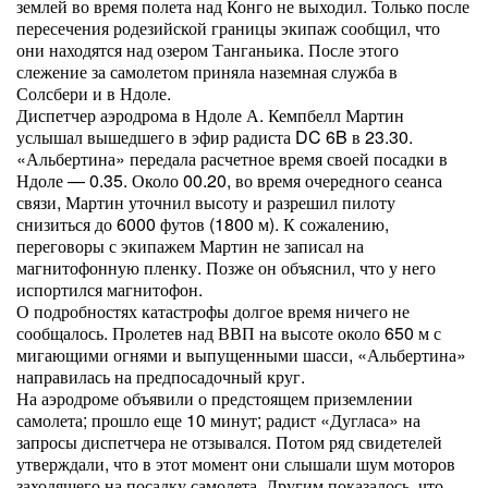
землей во время полета над Конго не выходил. Только после
пересечения родезийской границы экипаж сообщил, что
они находятся над озером Танганьика. После этого
слежение за самолетом приняла наземная служба в
Солсбери и в Ндоле.
Диспетчер аэродрома в Ндоле А. Кемпбелл Мартин
услышал вышедшего в эфир радиста DC 6B в 23.30.
«Альбертина» передала расчетное время своей посадки в
Ндоле — 0.35. Около 00.20, во время очередного сеанса
связи, Мартин уточнил высоту и разрешил пилоту
снизиться до 6000 футов (1800 м). К сожалению,
переговоры с экипажем Мартин не записал на
магнитофонную пленку. Позже он объяснил, что у него
испортился магнитофон.
О подробностях катастрофы долгое время ничего не
сообщалось. Пролетев над ВВП на высоте около 650 м с
мигающими огнями и выпущенными шасси, «Альбертина»
направилась на предпосадочный круг.
На аэродроме объявили о предстоящем приземлении
самолета; прошло еще 10 минут; радист «Дугласа» на
запросы диспетчера не отзывался. Потом ряд свидетелей
утверждали, что в этот момент они слышали шум моторов
заходящего на посадку самолета. Другим показалось, что