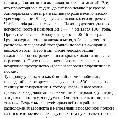
по заказу британских и американских телекомпаний. Все,
что происходило в те дни, до сих пор помню прекрасно.
Хаммаршельд стал играть активную роль в конголезском
урегулировании. Дважды уславливались о его встрече с
Чомбе, и оба раза она срывалась. Наконец достигнута новая
договоренность и назначен день — 17 сентября 1961 года.
Прибытие генсека в Ндолу ожидалось в 23.45 вечера.
Группа журналистов, включая и меня, заблаговременно
расположилась у самой посадочной полосы в ожидании
высокого гостя. Небольшая диспетчерская башня
находилась совсем рядом — из открытых окон слышны все
переговоры. Сразу после полуночи самолет вошел в
воздушное пространство Ндолы и запросил разрешение на
посадку.
Тут прошу учесть, что как бывший летчик любитель,
проведший в свое время в воздухе свыше 500 часов, я знал
технику пилотирования. Поэтому, когда «Альбертина»
пронеслась над нашими головами, делая первый круг перед
заходом на посадку, я подумал: «Он идет очень низко, это
опасно». Ведь сначала необходимо войти в район
расположения аэропорта в направлении посадочной полосы
на высоте не менее тысячи футов. Затем нужно сделать еще