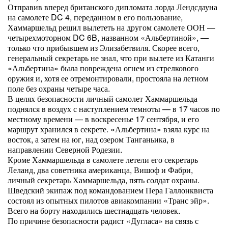
Отправив вперед британского дипломата лорда Лендсдауна
на самолете DC 4, переданном в его пользование,
Хаммаршельд решил вылететь на другом самолете ООН —
четырехмоторном DC 6B, названном «Альбертиной», —
только что прибывшем из Элизабетвиля. Скорее всего,
генеральный секретарь не знал, что при вылете из Катанги
«Альбертина» была повреждена огнем из стрелкового
оружия и, хотя ее отремонтировали, простояла на летном
поле без охраны четыре часа.
В целях безопасности личный самолет Хаммаршельда
поднялся в воздух с наступлением темноты — в 17 часов по
местному времени — в воскресенье 17 сентября, и его
маршрут хранился в секрете. «Альбертина» взяла курс на
восток, а затем на юг, над озером Танганьика, в
направлении Северной Родезии.
Кроме Хаммаршельда в самолете летели его секретарь
Леланд, два советника американца, Вишоф и Фабри,
личный секретарь Хаммаршельда, пять солдат охраны.
Шведский экипаж под командованием Пера Галлонквиста
состоял из опытных пилотов авиакомпании «Транс эйр».
Всего на борту находились шестнадцать человек.
По причине безопасности радист «Дугласа» на связь с