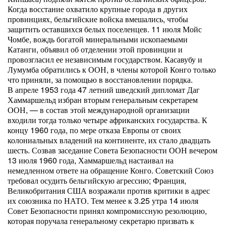
Когда восстание охватило крупные города в других
провинциях, бельгийские войска вмешались, чтобы
защитить оставшихся белых поселенцев. 11 июля Мойс
Чомбе, вождь богатой минеральными ископаемыми
Катанги, объявил об отделении этой провинции и
провозгласил ее независимым государством. Касавубу и
Лумумба обратились к ООН, в члены которой Конго только
что приняли, за помощью в восстановлении порядка.
В апреле 1953 года 47 летний шведский дипломат Даг
Хаммаршельд избран вторым генеральным секретарем
ООН, — в состав этой международной организации
входили тогда только четыре африканских государства. К
концу 1960 года, по мере отказа Европы от своих
колониальных владений на континенте, их стало двадцать
шесть. Созвав заседание Совета Безопасности ООН вечером
13 июля 1960 года, Хаммаршельд настаивал на
немедленном ответе на обращение Конго. Советский Союз
требовал осудить бельгийскую агрессию; Франция,
Великобритания США возражали против критики в адрес
их союзника по НАТО. Тем менее к 3.25 утра 14 июля
Совет Безопасности принял компромиссную резолюцию,
которая поручала генеральному секретарю призвать к