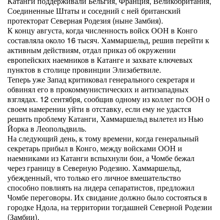
Катанги поддерживали Бельгия, Франция, Великобритания,
Соединенные Штаты и соседний с ней британский
протекторат Северная Родезия (ныне Замбия).
К концу августа, когда численность войск ООН в Конго
составляла около 16 тысяч. Хаммаршельд, решив перейти к
активным действиям, отдал приказ об окружении
европейских наемников в Катанге и захвате ключевых
пунктов в столице провинции Элизабетвиле.
Теперь уже Запад критиковал генерального секретаря и
обвинял его в прокоммунистических и антизападных
взглядах. 12 сентября, сообщив одному из коллег по ООН о
своем намерении уйти в отставку, если ему не удастся
решить проблему Катанги, Хаммаршельд вылетел из Нью
Йорка в Леопольдвиль.
На следующий день, к тому времени, когда генеральный
секретарь прибыл в Конго, между войсками ООН и
наемниками из Катанги вспыхнули бои, а Чомбе бежал
через границу в Северную Родезию. Хаммаршельд,
убежденный, что только его личное вмешательство
способно повлиять на лидера сепаратистов, предложил
Чомбе переговоры. Их свидание должно было состояться в
городке Ндола, на территории тогдашней Северной Родезии
(Замбии).