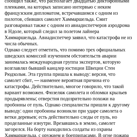
сообщил также, что располагает двадцатью диктофонными
пленками, на которых записано интервью с неким
французским дипломатом, встречавшимся с одним из
пилотов, сбивших самолет Хаммаршельда. Смит
разговаривал также с одним из авиадиспетчеров аэродрома
в Ндоле, который следил за полетом лайнера
Хаммаршельда. Авиадиспетчер заявил, что катастрофа не из
числа обычных.
Однако следует отметить, что помимо трех официальных
шведских комиссий изучением обстоятельств аварии
занималась международная группа экспертов, которую
возглавлял бывший канцлер юстиции Швеции Стен
Рюдхольм. Эта группа пришла к выводу: версия, что
самолет сбит, — наименее вероятная причина его
катастрофы. Действительно, многое говорило, что такой
вариант возможен. Фюзеляж самолета и обломки крыльев
продырявлены; отверстия подозрительно похожи на
пробоины от пуль. Однако специалисты пришли к другому
выводу: одни пробоины возникли при ударе самолета о
ветки деревьев; есть действительно следы от пуль, но
проделанные изнутри. Врезавшись в землю, самолет
загорелся. На борту находились солдаты из охраны
Хаммаршельда, с оружием и боеприпасами. В огне пожара