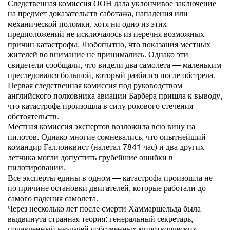
Следственная комиссия ООН дала уклончивое заключение
на предмет доказательств саботажа, нападения или
механической поломки, хотя ни одно из этих
предположений не исключалось из перечня возможных
причин катастрофы. Любопытно, что показания местных
жителей во внимание не принимались. Однако эти
свидетели сообщали, что видели два самолета — маленьким
преследовался большой, который разбился после обстрела.
Первая следственная комиссия под руководством
английского полковника авиации Барбера пришла к выводу,
что катастрофа произошла в силу рокового стечения
обстоятельств.
Местная комиссия экспертов возложила всю вину на
пилотов. Однако многие сомневались, что опытнейший
командир Галлонквист (налетал 7841 час) и два других
летчика могли допустить грубейшие ошибки в
пилотировании.
Все эксперты едины в одном — катастрофа произошла не
по причине остановки двигателей, которые работали до
самого падения самолета.
Через несколько лет после смерти Хаммаршельда была
выдвинута странная теория: генеральный секретарь,
подавленный неудачей собственных миротворческих