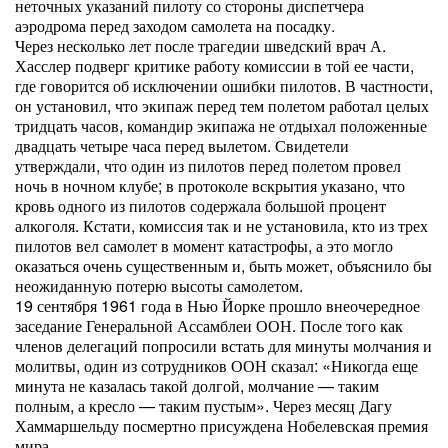
неточных указаний пилоту со стороны диспетчера
аэродрома перед заходом самолета на посадку.
Через несколько лет после трагедии шведский врач А.
Хасслер подверг критике работу комиссии в той ее части,
где говорится об исключении ошибки пилотов. В частности,
он установил, что экипаж перед тем полетом работал целых
тридцать часов, командир экипажа не отдыхал положенные
двадцать четыре часа перед вылетом. Свидетели
утверждали, что один из пилотов перед полетом провел
ночь в ночном клубе; в протоколе вскрытия указано, что
кровь одного из пилотов содержала большой процент
алкоголя. Кстати, комиссия так и не установила, кто из трех
пилотов вел самолет в момент катастрофы, а это могло
оказаться очень существенным и, быть может, объяснило бы
неожиданную потерю высоты самолетом.
19 сентября 1961 года в Нью Йорке прошло внеочередное
заседание Генеральной Ассамблеи ООН. После того как
членов делегаций попросили встать для минуты молчания и
молитвы, один из сотрудников ООН сказал: «Никогда еще
минута не казалась такой долгой, молчание — таким
полным, а кресло — таким пустым». Через месяц Дагу
Хаммаршельду посмертно присуждена Нобелевская премия
мира.