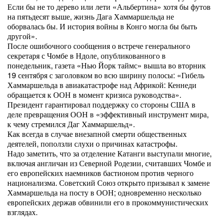
Если бы не то дерево или лети «Альбертина» хотя бы футов
на пятьдесят выше, жизнь Дага Хаммаршельда не
оборвалась бы. И история войны в Конго могла бы быть
другой».
После ошибочного сообщения о встрече генерального
секретаря с Чомбе в Ндоле, опубликованного в
понедельник, газета «Нью Йорк таймс» вышла во вторник
19 сентября с заголовком во всю ширину полосы: «Гибель
Хаммаршельда в авиакатастрофе над Африкой: Кеннеди
обращается к ООН в момент кризиса руководства».
Президент гарантировал поддержку со стороны США в
деле превращения ООН в «эффективный инструмент мира,
к чему стремился Даг Хаммаршельд».
Как всегда в случае внезапной смерти общественных
деятелей, поползли слухи о причинах катастрофы.
Надо заметить, что за отделение Катанги выступали многие,
включая англичан из Северной Родезии, считавших Чомбе и
его европейских наемников бастионом против черного
национализма. Советский Союз открыто призывал к замене
Хаммаршельда на посту в ООН; одновременно несколько
европейских держав обвинили его в прокоммунистических
взглядах.