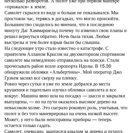
несколько разворотов. А пилот уже при первом маневре
«прижался» к земле.
Самолет скрылся из виду и больше не показывался. Мы
простояли час, теряясь в догадках, что могло произойти.
Большинство сходилось во мнении, что в последнюю
минуту Даг Хаммаршельд почему то изменил свои планы и
решил вернуться обратно. Ночь была тихая. Любые
выстрелы и тем более взрыв были бы слышны.
На следующее утро стало известно о катастрофе. С
приятелем Алланом Крисом на двухмоторном спортивном
самолете мы немедленно отправились на поиски. Стали
прочесывать район возле аэропорта Ндолы. В 15.30
обнаружили обломки «Альбертины». Мой оператор Джо
Грэхем заснял все сверху на пленку.
Ровно через сутки я уже по земле добрался до места
крушения и тщательно изучил обломки самолета и все
вокруг. Машина явно шла на посадку — шасси и закрылки
выпущены, — но на пути оказалось высокое дерево на
невысоком холме. Это сыграло роковую роль, учитывая, что
пилот и без того маневрировал на очень низкой высоте.
Может, у него были неисправны приборы — теперь
остается только гадать.
Самолет, очевидно, зацепился крылом за дерево и рухнул.