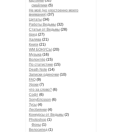
картинки
(52)
смайлики
(5)
Не моё (но удостоенно моего
внимания)
(37)
Цитаты
(34)
Работы Ведьмы
(32)
Статьи от Ведьмы
(28)
бред
(27)
Халява
(21)
Книги
(21)
WM БОНУСЫ
(20)
Музыка
(16)
Волонтёр
(15)
По статистике
(15)
Death Note
(14)
Записки одиночки
(10)
FAQ
(9)
Уроки
(7)
что за слово?
(6)
Софт
(6)
SonyEricsson
(6)
Тусы
(4)
Лесбиянки
(4)
Конкурсы от Ведьмы
(2)
Photoshop
(1)
Фоны
(1)
Велосипед
(1)