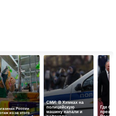
СМИ: В Химках на
полицейскую
Где буд
агазинах России
машину напали и
презид
отаж из-за этого