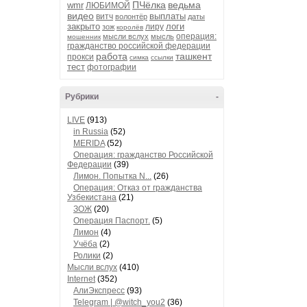
ПЧёлка
ведьма
wmr
ЛЮБИМОЙ
видео
выплаты
витч
волонтёр
даты
закрыто
логи
лиру
зож
королёв
операция:
мысли вслух
мысль
мошенник
гражданство российской федерации
работа
ташкент
прокси
симка
ссылки
тест
фотографии
Рубрики
-
LIVE
(913)
in Russia
(52)
MERIDA
(52)
Операция: гражданство Российской
Федерации
(39)
Лимон. Попытка N...
(26)
Операция: Отказ от гражданства
Узбекистана
(21)
ЗОЖ
(20)
Операция Паспорт.
(5)
Лимон
(4)
Учёба
(2)
Ролики
(2)
Мысли вслух
(410)
Internet
(352)
АлиЭкспресс
(93)
Telegram | @witch_you2
(36)