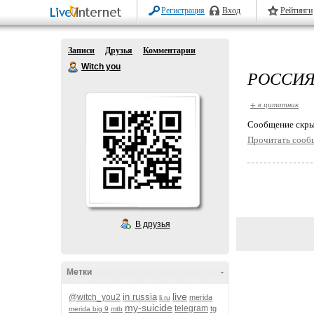
Регистрация
Вход
Рейтинги
Записи
Друзья
Комментарии
Witch you
РОССИЯ
+ в цитатник
Cообщение скры
Прочитать сооб
В друзья
Метки
-
live
in russia
@witch_you2
merida
li.ru
my-suicide
telegram
tg
merida big 9
mtb