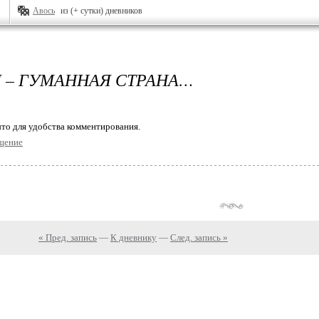
Авось
из (+ сутки) дневников
 – ГУМАННАЯ СТРАНА…
то для удобства комментирования.
щение
« Пред. запись
—
К дневнику
—
След. запись »