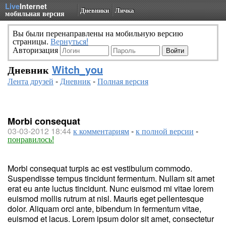
Live
Internet
Дневники
Личка
мобильная версия
Вы были перенаправлены на мобильную версию
страницы.
Вернуться!
Авторизация
Дневник
Witch_you
Лента друзей
-
Дневник
-
Полная версия
Morbi consequat
03-03-2012 18:44
к комментариям
-
к полной версии
-
понравилось!
Morbi consequat turpis ac est vestibulum commodo.
Suspendisse tempus tincidunt fermentum. Nullam sit amet
erat eu ante luctus tincidunt. Nunc euismod mi vitae lorem
euismod mollis rutrum at nisl. Mauris eget pellentesque
dolor. Aliquam orci ante, bibendum in fermentum vitae,
euismod et lacus. Lorem ipsum dolor sit amet, consectetur