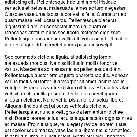
adipiscing elit. Pellentesque habitant morbi tristique
senectus et netus et malesuada fames ac turpis egestas.
Quisque vitae urna lacus, a convallis felis. Curabitur nec
quam massa, vel luctus eros. Pellentesque placerat
dignissim diam, eu consectetur arcu aliquam eu.
Maecenas pretium nunc sed libero molestie dignissim.
Pellentesque posuere convallis elit vel suscipit. Ut mattis
laoreet augue, id imperdiet purus pulvinar suscipit.
Sed commodo eleifend ligula, at adipiscing lorem
malesuada rhoncus. Nam sollicitudin mollis tortor vel
varius. Maecenas ac massa mi, ac pellentesque diam.
Pellentesque auctor erat ut justo pharetra iaculis. Aenean
varius metus eu tortor ullamcorper sit amet lacinia lacus
volutpat. Phasellus varius dictum ultricies. Phasellus vitae
velit vitae elit mollis posuere. Duis id dolor vel quam
aliquam eleifend. Nunc vel turpis ante, eu luctus libero.
Aliquam tincidunt est ut purus vehicula eleifend.
Pellentesque et nunc a velit gravida fermentum id vitae
nisl. Donec laoreet tellus iaculis augue iaculis dignissim eu
ac massa. Proin tristique, felis eget gravida laoreet, risus
est scelerisque massa, vitae lacinia libero nisl sit amet leo.
In at purus urna, eu luctus velit. Morbi nisl arcu, pharetra