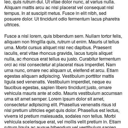
leo, quis rutrum dui. Ut vitae dolor nunc, at varius nulla.
Aliquam mattis arcu ac nisi placerat vel consequat nisl
tempus. In at suscipit metus. Fusce in elit nibh, sed
posuere dolor. Ut tincidunt odio fermentum lacus pharetra
ultrices.
Fusce a nisl lorem, quis bibendum sem. Nullam tortor felis,
aliquam non fringilla quis, rutrum ut enim. Mauris ut tellus
urna. Morbi cursus aliquet nisi nec dapibus. Praesent
iaculis, erat vitae rhoncus gravida, lacus turpis aliquet
nulla, ac rhoncus erat tellus eu justo. Curabitur fermentum
orci ac nisi consectetur at placerat risus imperdiet. Nam
urna nunc, ornare nec aliquam ut, eleifend et arcu. Etiam
egestas aliquam adipiscing. Vestibulum porttitor mattis
ligula sed venenatis. Vestibulum imperdiet, neque eu
faucibus egestas, sapien libero tincidunt justo, ornare
vehicula mauris ante at odio. Mauris vestibulum accumsan
urna sit amet semper. Lorem ipsum dolor sit amet,
consectetur adipiscing elit. Phasellus venenatis risus id
nisi pretium ultricies eget quis dolor. Phasellus est lectus,
viverra id pretium malesuada, sodales non tellus. Morbi
vehicula scelerisque erat, vel mollis velit pretium in. Etiam
rutrum ligula ac augue bibendum vel vestibulum sapien