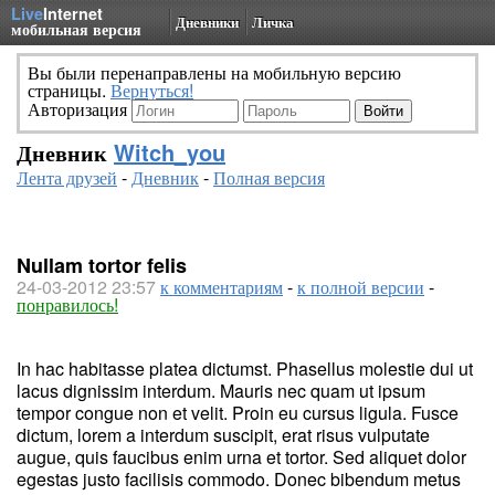
Live
Internet
Дневники
Личка
мобильная версия
Вы были перенаправлены на мобильную версию
страницы.
Вернуться!
Авторизация
Дневник
Witch_you
Лента друзей
-
Дневник
-
Полная версия
Nullam tortor felis
24-03-2012 23:57
к комментариям
-
к полной версии
-
понравилось!
In hac habitasse platea dictumst. Phasellus molestie dui ut
lacus dignissim interdum. Mauris nec quam ut ipsum
tempor congue non et velit. Proin eu cursus ligula. Fusce
dictum, lorem a interdum suscipit, erat risus vulputate
augue, quis faucibus enim urna et tortor. Sed aliquet dolor
egestas justo facilisis commodo. Donec bibendum metus