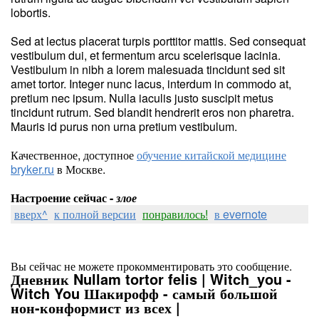
lobortis.
Sed at lectus placerat turpis porttitor mattis. Sed consequat
vestibulum dui, et fermentum arcu scelerisque lacinia.
Vestibulum in nibh a lorem malesuada tincidunt sed sit
amet tortor. Integer nunc lacus, interdum in commodo at,
pretium nec ipsum. Nulla iaculis justo suscipit metus
tincidunt rutrum. Sed blandit hendrerit eros non pharetra.
Mauris id purus non urna pretium vestibulum.
Качественное, доступное
обучение китайской медицине
bryker.ru
в Москве.
Настроение сейчас -
злое
вверх^
к полной версии
понравилось!
в evernote
Вы сейчас не можете прокомментировать это сообщение.
Дневник Nullam tortor felis | Witch_you -
Witch You Шакирофф - самый большой
нон-конформист из всех |