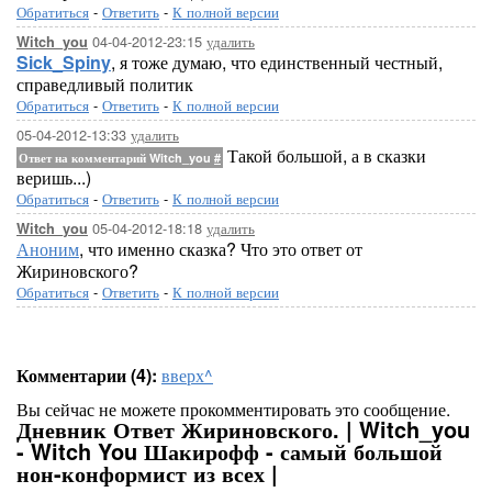
Обратиться
-
Ответить
-
К полной версии
04-04-2012-23:15
удалить
Witch_you
Sick_Spiny
, я тоже думаю, что единственный честный,
справедливый политик
Обратиться
-
Ответить
-
К полной версии
05-04-2012-13:33
удалить
Такой большой, а в сказки
Ответ на комментарий Witch_you
#
веришь...)
Обратиться
-
Ответить
-
К полной версии
05-04-2012-18:18
удалить
Witch_you
Аноним
, что именно сказка? Что это ответ от
Жириновского?
Обратиться
-
Ответить
-
К полной версии
Комментарии (4):
вверх^
Вы сейчас не можете прокомментировать это сообщение.
Дневник Ответ Жириновского. | Witch_you
- Witch You Шакирофф - самый большой
нон-конформист из всех |