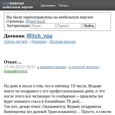
Live
Internet
Дневники
Личка
мобильная версия
Вы были перенаправлены на мобильную версию
страницы.
Вернуться!
Авторизация
Дневник
Witch_you
Лента друзей
-
Дневник
-
Полная версия
Откат…
17-04-2012 19:51
к комментариям
-
к полной версии
-
понравилось!
На днях я писал о том, что в пятницу 13 числа, Ведьму
никто не поздравил с его профессиональным днём, и что
после этого все читающие то сообщение – прокляты (не
будет никакого секса в ближайшие 72 дня)…
Так вот, делаю откат. Оказывается, Ведьму поздравила
Вампирочка (из далекой Трансильвании)… Просто, я совсем