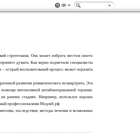
кий стрептококк. Она может избрать местом своего
о принято думать. Как верно подметили специалисты
ка – острый воспалительный процесс может поразить
причиной развития ревматического полиартрита. Эта
ри помощи интенсивной антибактериальной терапии.
 на ранних стадиях. Например, используя хорошо
емый профессионалами Медлаб.рф.
мптомы, последствия, методы лечения и возможные