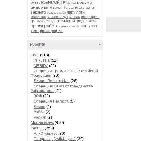
ПЧёлка
ведьма
wmr
ЛЮБИМОЙ
видео
выплаты
витч
волонтёр
даты
закрыто
логи
лиру
зож
королёв
операция:
мысли вслух
мысль
мошенник
гражданство российской федерации
работа
ташкент
прокси
симка
ссылки
тест
фотографии
Рубрики
-
LIVE
(913)
in Russia
(52)
MERIDA
(52)
Операция: гражданство Российской
Федерации
(39)
Лимон. Попытка N...
(26)
Операция: Отказ от гражданства
Узбекистана
(21)
ЗОЖ
(20)
Операция Паспорт.
(5)
Лимон
(4)
Учёба
(2)
Ролики
(2)
Мысли вслух
(410)
Internet
(352)
АлиЭкспресс
(93)
Telegram | @witch_you2
(36)