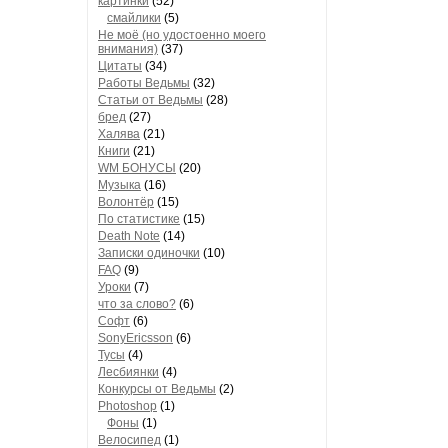
картинки
(52)
смайлики
(5)
Не моё (но удостоенно моего
внимания)
(37)
Цитаты
(34)
Работы Ведьмы
(32)
Статьи от Ведьмы
(28)
бред
(27)
Халява
(21)
Книги
(21)
WM БОНУСЫ
(20)
Музыка
(16)
Волонтёр
(15)
По статистике
(15)
Death Note
(14)
Записки одиночки
(10)
FAQ
(9)
Уроки
(7)
что за слово?
(6)
Софт
(6)
SonyEricsson
(6)
Тусы
(4)
Лесбиянки
(4)
Конкурсы от Ведьмы
(2)
Photoshop
(1)
Фоны
(1)
Велосипед
(1)