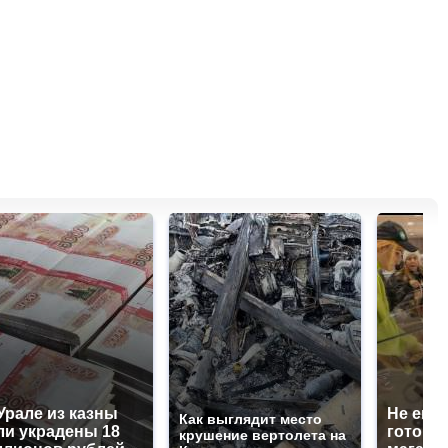
Урале из казны
Не ешьт
Как выглядит место
и украдены 18
готовую
крушение вертолета на