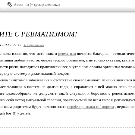
Авось
из (+ сутки) дневников
ИТЕ С РЕВМАТИЗМОМ!
я 2012 г. 22:47
+ в цитатник
е всем известно, что источником
ревматизм
является бактерия – гемолитичес
битания любой участок человеческого организма, а не только суставы, как эт
ласти риска находиться практически все внутренние органы организма челове
 нервную систему и даже кожаный покров.
енка симптомов заболевания и отсутствие своевременного лечения являются 
ает человека в постель на долгие годы, а справиться с ней можно лишь п
лее целесообразно не допускать такой ситуации и бороться с ревматизмом
ий себя метод мануальной терапии, практикуемый во всем мире и рекоменду
о всем родителям будет полезно знать
первіе признаки гайморита
, первые си
ай Бог!!!) у детей.
!