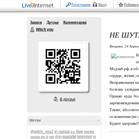
Регистрация
Вход
Рейтинги
Записи
Друзья
Комментарии
Witch you
НЕ ШУТ
Вторник, 24 Апрел
Н
о
Медлаб.рф, в об
сердце, легкие,
Неправильная оц
болезнь укладыв
Однако куда бо
В друзья
зарекомендовавш
Также, абсолютн
осложнения (не д
Метки
-
Будьте здоровы!!
live
in russia
@witch_you2
merida
li.ru
my-suicide
telegram
tg
merida big 9
mtb