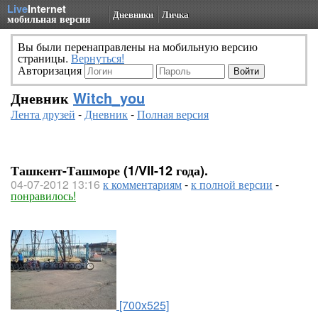
Live
Internet
Дневники
Личка
мобильная версия
Вы были перенаправлены на мобильную версию
страницы.
Вернуться!
Авторизация
Дневник
Witch_you
Лента друзей
-
Дневник
-
Полная версия
Ташкент-Ташморе (1/VII-12 года).
04-07-2012 13:16
к комментариям
-
к полной версии
-
понравилось!
[700x525]