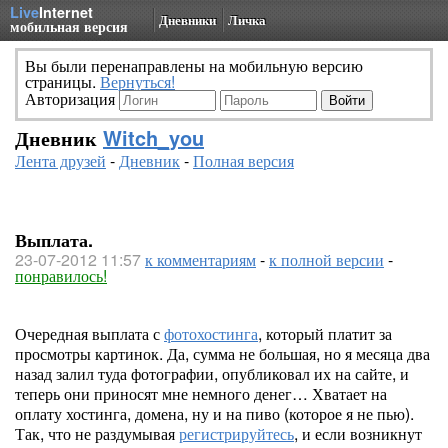
Live
Internet
Дневники
Личка
мобильная версия
Вы были перенаправлены на мобильную версию
страницы.
Вернуться!
Авторизация
Дневник
Witch_you
Лента друзей
-
Дневник
-
Полная версия
Выплата.
23-07-2012 11:57
к комментариям
-
к полной версии
-
понравилось!
Очередная выплата с
фотохостинга
, который платит за
просмотры картинок. Да, сумма не большая, но я месяца два
назад залил туда фотографии, опубликовал их на сайте, и
теперь они приносят мне немного денег… Хватает на
оплату хостинга, домена, ну и на пиво (которое я не пью).
Так, что не раздумывая
регистрируйтесь
, и если возникнут