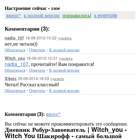
Настроение сейчас -
злое
вверх^
к полной версии
понравилось!
в evernote
Комментарии (3):
18-08-2012-10:22
удалить
nadia_107
нет,не читали))
Обратиться
-
Ответить
-
К полной версии
18-08-2012-12:31
удалить
Witch_you
nadia_107
, прочитайте! Вам понравится!
Обратиться
-
Ответить
-
К полной версии
25-06-2014-18:03
удалить
Xikeic
Читал! Рассказ классный!
Обратиться
-
Ответить
-
К полной версии
Комментарии (3):
вверх^
Вы сейчас не можете прокомментировать это сообщение.
Дневник Робур-Завоеватель | Witch_you -
Witch You Шакирофф - самый большой