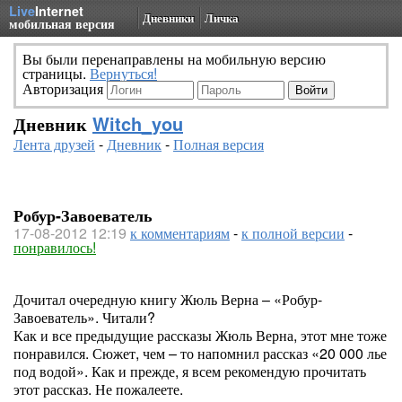
Live
Internet
Дневники
Личка
мобильная версия
Вы были перенаправлены на мобильную версию
страницы.
Вернуться!
Авторизация
Дневник
Witch_you
Лента друзей
-
Дневник
-
Полная версия
Робур-Завоеватель
17-08-2012 12:19
к комментариям
-
к полной версии
-
понравилось!
Дочитал очередную книгу Жюль Верна – «Робур-
Завоеватель». Читали?
Как и все предыдущие рассказы Жюль Верна, этот мне тоже
понравился. Сюжет, чем – то напомнил рассказ «20 000 лье
под водой». Как и прежде, я всем рекомендую прочитать
этот рассказ. Не пожалеете.