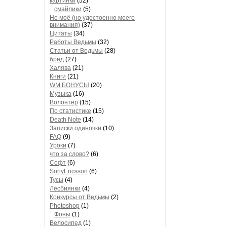
картинки
(52)
смайлики
(5)
Не моё (но удостоенно моего
внимания)
(37)
Цитаты
(34)
Работы Ведьмы
(32)
Статьи от Ведьмы
(28)
бред
(27)
Халява
(21)
Книги
(21)
WM БОНУСЫ
(20)
Музыка
(16)
Волонтёр
(15)
По статистике
(15)
Death Note
(14)
Записки одиночки
(10)
FAQ
(9)
Уроки
(7)
что за слово?
(6)
Софт
(6)
SonyEricsson
(6)
Тусы
(4)
Лесбиянки
(4)
Конкурсы от Ведьмы
(2)
Photoshop
(1)
Фоны
(1)
Велосипед
(1)