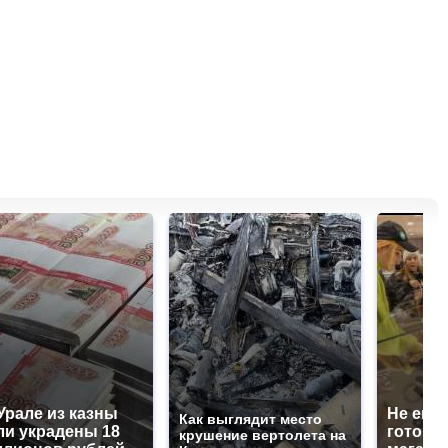
Урале из казны
Не ешьт
Как выглядит место
и украдены 18
готовую
крушение вертолета на