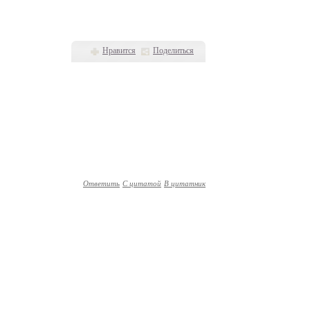
Нравится
Поделиться
Ответить
С цитатой
В цитатник