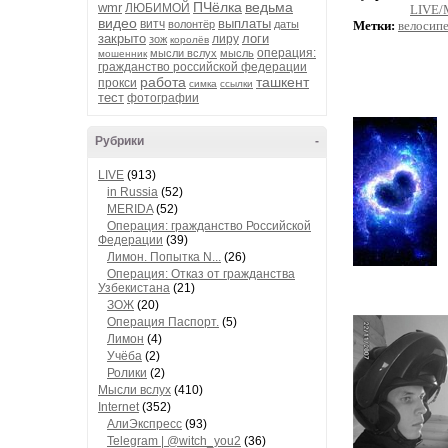
ПЧёлка
ведьма
wmr
ЛЮБИМОЙ
LIVE
видео
выплаты
витч
волонтёр
даты
Метки:
велосип
закрыто
логи
лиру
зож
королёв
операция:
мысли вслух
мысль
мошенник
гражданство российской федерации
работа
ташкент
прокси
симка
ссылки
тест
фотографии
Рубрики
-
LIVE
(913)
in Russia
(52)
MERIDA
(52)
Операция: гражданство Российской
Федерации
(39)
Лимон. Попытка N...
(26)
Операция: Отказ от гражданства
Узбекистана
(21)
ЗОЖ
(20)
Операция Паспорт.
(5)
Лимон
(4)
Учёба
(2)
Ролики
(2)
Мысли вслух
(410)
Internet
(352)
АлиЭкспресс
(93)
Telegram | @witch_you2
(36)