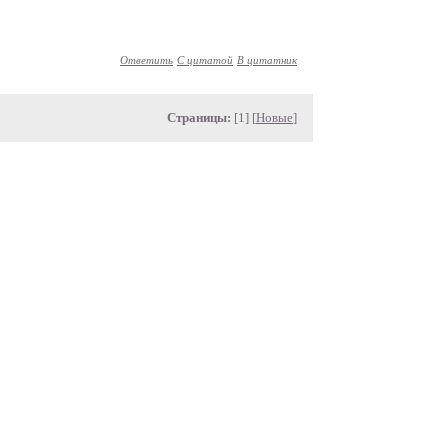
Ответить
С цитатой
В цитатник
Страницы:
[1] [
Новые
]