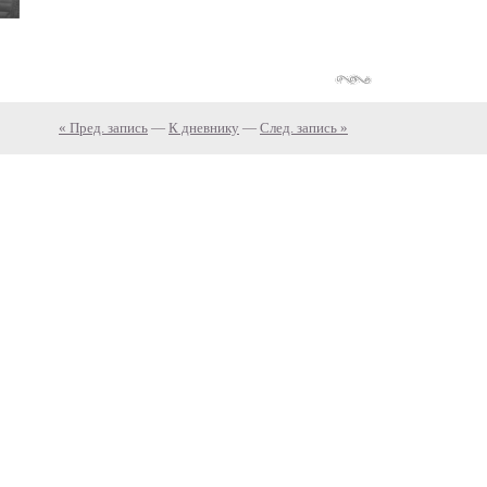
« Пред. запись
—
К дневнику
—
След. запись »