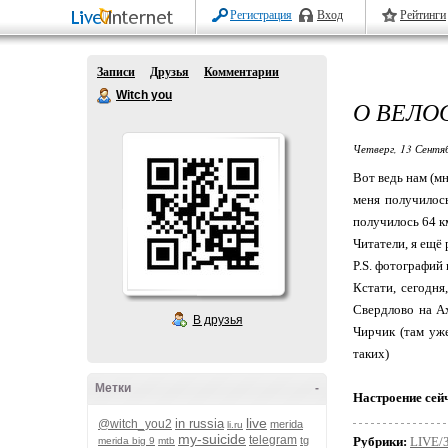
Регистрация
Вход
Рейтинги
Записи
Друзья
Комментарии
Witch you
О ВЕЛО
Четверг, 13 Сентя
Вот ведь нам (м
меня получилось
получилось 64 км
Читатели, я ещё
P.S. фотографий
Кстати, сегодня
Свердлово на Ах
В друзья
Чирчик (там уже
таких)
Метки
-
Настроение сей
live
in russia
@witch_you2
merida
li.ru
my-suicide
telegram
tg
Рубрики:
LIVE
merida big 9
mtb