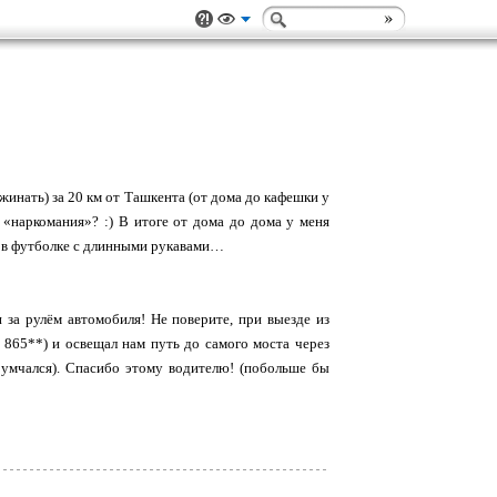
жинать) за 20 км от Ташкента (от дома до кафешки у
ь «наркомания»? :) В итоге от дома до дома у меня
х и в футболке с длинными рукавами…
 за рулём автомобиля! Не поверите, при выезде из
* 865**) и освещал нам путь до самого моста через
, умчался). Спасибо этому водителю! (побольше бы