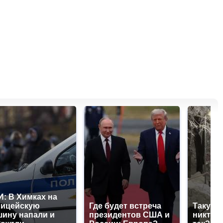
: В Химках на
лицейскую
Где будет встреча
Такую 
ину напали и
президентов США и
никто н