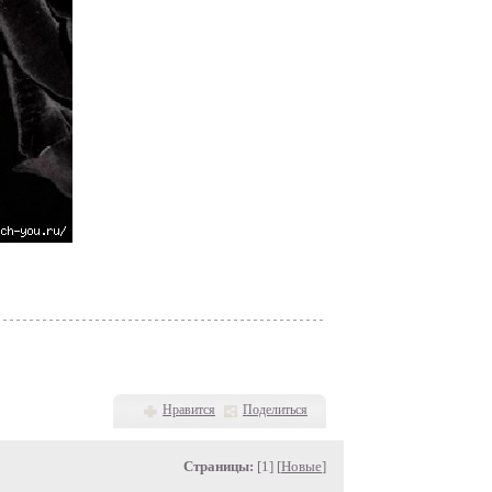
Нравится
Поделиться
Страницы:
[1] [
Новые
]