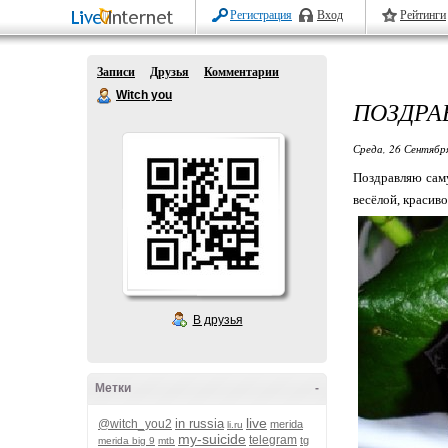
Регистрация
Вход
Рейтинги
Записи
Друзья
Комментарии
Witch you
ПОЗДРА
Среда, 26 Сентябр
Поздравляю саму
весёлой, красив
В друзья
Метки
-
live
in russia
@witch_you2
merida
li.ru
my-suicide
telegram
tg
merida big 9
mtb