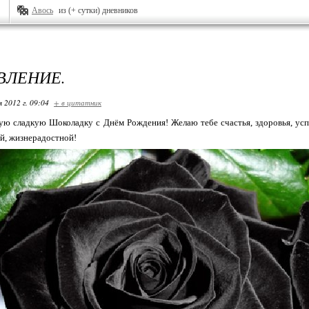
Авось
из (+ сутки) дневников
ВЛЕНИЕ.
я 2012 г. 09:04
+ в цитатник
ю сладкую Шоколадку с Днём Рождения! Желаю тебе счастья, здоровья, успех
ой, жизнерадостной!