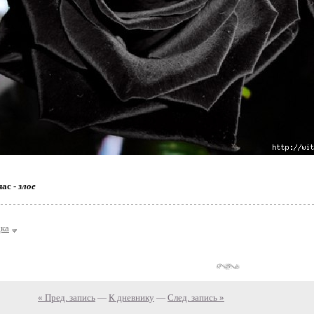
час -
злое
ка
« Пред. запись
—
К дневнику
—
След. запись »