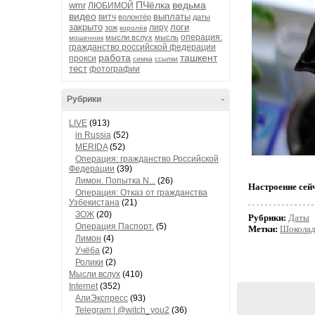
ПЧёлка
ведьма
wmr
ЛЮБИМОЙ
видео
выплаты
витч
волонтёр
даты
закрыто
логи
лиру
зож
королёв
операция:
мысли вслух
мысль
мошенник
гражданство российской федерации
работа
ташкент
прокси
симка
ссылки
тест
фотографии
Рубрики
-
LIVE
(913)
in Russia
(52)
MERIDA
(52)
Операция: гражданство Российской
Федерации
(39)
Лимон. Попытка N...
(26)
Настроение сей
Операция: Отказ от гражданства
Узбекистана
(21)
ЗОЖ
(20)
Рубрики:
Даты
Операция Паспорт.
(5)
Метки:
Шоколад
Лимон
(4)
Учёба
(2)
Ролики
(2)
Мысли вслух
(410)
Internet
(352)
АлиЭкспресс
(93)
Telegram | @witch_you2
(36)