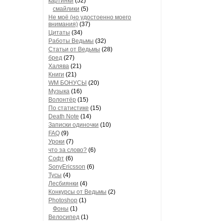
картинки
(52)
смайлики
(5)
Не моё (но удостоенно моего
внимания)
(37)
Цитаты
(34)
Работы Ведьмы
(32)
Статьи от Ведьмы
(28)
бред
(27)
Халява
(21)
Книги
(21)
WM БОНУСЫ
(20)
Музыка
(16)
Волонтёр
(15)
По статистике
(15)
Death Note
(14)
Записки одиночки
(10)
FAQ
(9)
Уроки
(7)
что за слово?
(6)
Софт
(6)
SonyEricsson
(6)
Тусы
(4)
Лесбиянки
(4)
Конкурсы от Ведьмы
(2)
Photoshop
(1)
Фоны
(1)
Велосипед
(1)