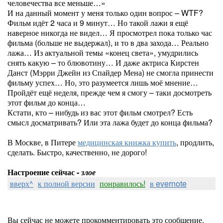
человечества все меньше…»
И на данный момент у меня только один вопрос – WTF?
Фильм идёт 2 часа и 9 минут… Но такой лажи я ещё
наверное никогда не видел… Я просмотрел пока только час
фильма (больше не выдержал), и то в два захода… Реально
лажа… Из актуальной темы «конец света», умудрились
снять какую – то блювотину… И даже актриса Кирстен
Данст (Мэрри Джейн из Спайдер Мена) не смогла принести
фильму успех… Но, это разумеется лишь моё мнение…
Пройдёт ещё неделя, прежде чем я смогу – таки досмотреть
этот фильм до конца…
Кстати, кто – нибудь из вас этот фильм смотрел? Есть
смысл досматривать? Или эта лажа будет до конца фильма?
В Москве, в Питере
медицинская книжка купить
, продлить,
сделать. Быстро, качественно, не дорого!
Настроение сейчас -
злое
вверх^
к полной версии
понравилось!
в evernote
Вы сейчас не можете прокомментировать это сообщение.