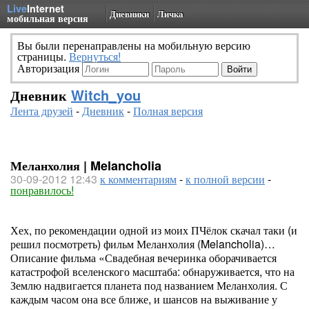
Live
Internet
Дневники
Личка
мобильная версия
Вы были перенаправлены на мобильную версию
страницы.
Вернуться!
Авторизация
Дневник
Witch_you
Лента друзей
-
Дневник
-
Полная версия
Меланхолия | Melancholia
30-09-2012 12:43
к комментариям
-
к полной версии
-
понравилось!
Хех, по рекомендации одной из моих ПЧёлок скачал таки (и
решил посмотреть) фильм Меланхолия (Melancholia)…
Описание фильма «Свадебная вечеринка оборачивается
катастрофой вселенского масштаба: обнаруживается, что на
Землю надвигается планета под названием Меланхолия. С
каждым часом она все ближе, и шансов на выживание у