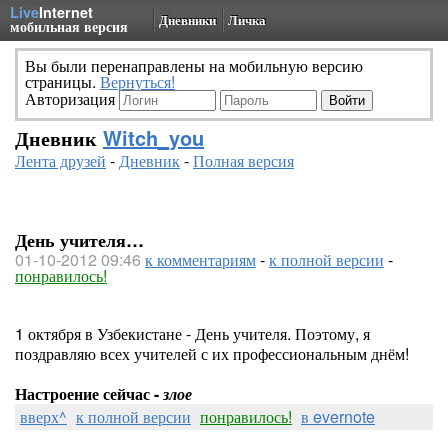
Live
Internet
Дневники
Личка
мобильная версия
Вы были перенаправлены на мобильную версию
страницы.
Вернуться!
Авторизация
Дневник
Witch_you
Лента друзей
-
Дневник
-
Полная версия
День учителя…
01-10-2012 09:46
к комментариям
-
к полной версии
-
понравилось!
1 октября в Узбекистане - День учителя. Поэтому, я
поздравляю всех учителей с их профессиональным днём!
Настроение сейчас -
злое
вверх^
к полной версии
понравилось!
в evernote