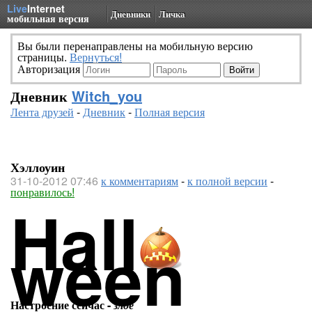
Live
Internet
Дневники
Личка
мобильная версия
Вы были перенаправлены на мобильную версию
страницы.
Вернуться!
Авторизация
Дневник
Witch_you
Лента друзей
-
Дневник
-
Полная версия
Хэллоуин
31-10-2012 07:46
к комментариям
-
к полной версии
-
понравилось!
Hall
ween
Настроение сейчас -
злое