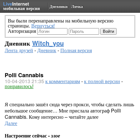
Live
Internet
Дневники
Личка
мобильная версия
Вы были перенаправлены на мобильную версию
страницы.
Вернуться!
Авторизация
Дневник
Witch_you
Лента друзей
-
Дневник
-
Полная версия
Polli Cannabis
10-04-2013 21:35
к комментариям
-
к полной версии
-
понравилось!
Я специально зашёл сюда через прокси, чтобы сделать лишь
небольшое сообщение… Мне прислала автограф Polli
Cannabis. Кому интересно – читайте далее
Далее
Настроение сейчас -
злое