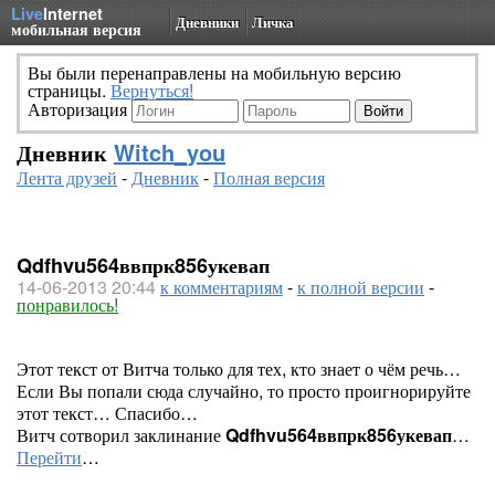
Live
Internet
Дневники
Личка
мобильная версия
Вы были перенаправлены на мобильную версию
страницы.
Вернуться!
Авторизация
Дневник
Witch_you
Лента друзей
-
Дневник
-
Полная версия
Qdfhvu564ввпрк856укевап
14-06-2013 20:44
к комментариям
-
к полной версии
-
понравилось!
Этот текст от Витча только для тех, кто знает о чём речь…
Если Вы попали сюда случайно, то просто проигнорируйте
этот текст… Спасибо…
Витч сотворил заклинание
Qdfhvu564ввпрк856укевап
…
Перейти
…