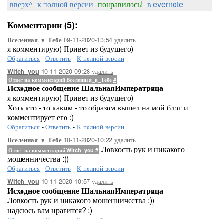
вверх^
к полной версии
понравилось!
в evernote
Комментарии (5):
09-11-2020-13:54
удалить
Вселенная_в_Тебе
я комментирую) Привет из будущего)
Обратиться
-
Ответить
-
К полной версии
10-11-2020-09:28
удалить
Witch_you
Ответ на комментарий Вселенная_в_Тебе
#
Исходное сообщение ШальнаяИмператрица
я комментирую) Привет из будущего)
Хоть кто - то каким - то образом вышел на мой блог и
комментирует его :)
Обратиться
-
Ответить
-
К полной версии
10-11-2020-10:22
удалить
Вселенная_в_Тебе
Ловкость рук и никакого
Ответ на комментарий Witch_you
#
мошенничества :))
Обратиться
-
Ответить
-
К полной версии
10-11-2020-10:57
удалить
Witch_you
Исходное сообщение ШальнаяИмператрица
Ловкость рук и никакого мошенничества :))
надеюсь вам нравится? :)