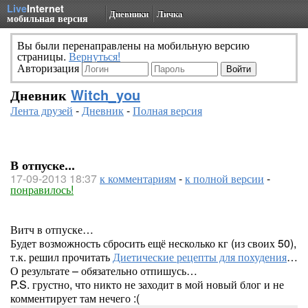
Live
Internet
Дневники
Личка
мобильная версия
Вы были перенаправлены на мобильную версию
страницы.
Вернуться!
Авторизация
Дневник
Witch_you
Лента друзей
-
Дневник
-
Полная версия
В отпуске...
17-09-2013 18:37
к комментариям
-
к полной версии
-
понравилось!
Витч в отпуске…
Будет возможность сбросить ещё несколько кг (из своих 50),
т.к. решил прочитать
Диетические рецепты для похудения
…
О результате – обязательно отпишусь…
P.S. грустно, что никто не заходит в мой новый блог и не
комментирует там нечего :(