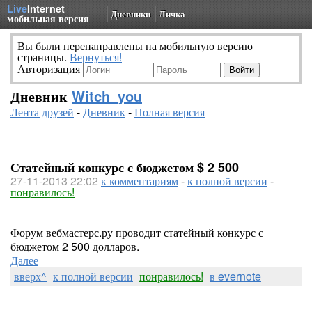
Live
Internet
Дневники
Личка
мобильная версия
Вы были перенаправлены на мобильную версию
страницы.
Вернуться!
Авторизация
Дневник
Witch_you
Лента друзей
-
Дневник
-
Полная версия
Статейный конкурс с бюджетом $ 2 500
27-11-2013 22:02
к комментариям
-
к полной версии
-
понравилось!
Форум вебмастерс.ру проводит статейный конкурс с
бюджетом 2 500 долларов.
Далее
вверх^
к полной версии
понравилось!
в evernote