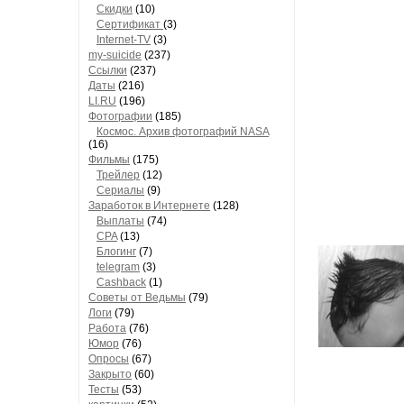
Скидки
(10)
Сертификат
(3)
Internet-TV
(3)
my-suicide
(237)
Ссылки
(237)
Даты
(216)
LI.RU
(196)
Фотографии
(185)
Космос. Архив фотографий NASA
(16)
Фильмы
(175)
Трейлер
(12)
Сериалы
(9)
Заработок в Интернете
(128)
Выплаты
(74)
CPA
(13)
Блогинг
(7)
telegram
(3)
Cashback
(1)
Советы от Ведьмы
(79)
Логи
(79)
Работа
(76)
Юмор
(76)
Опросы
(67)
Закрыто
(60)
Тесты
(53)