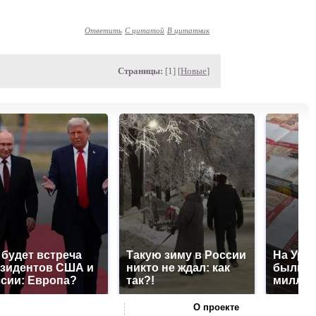
Ответить
С цитатой
В цитатник
Страницы:
[1] [
Новые
]
 будет встреча
Такую зиму в России
На Урал
зидентов США и
никто не ждал: как
были у
сии: Европа?
так?!
миллио
О проекте