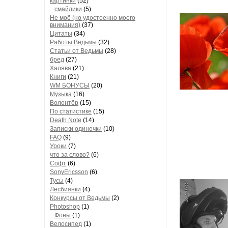
картинки
(52)
смайлики
(5)
Не моё (но удостоенно моего
внимания)
(37)
Цитаты
(34)
Работы Ведьмы
(32)
Статьи от Ведьмы
(28)
бред
(27)
Халява
(21)
Книги
(21)
WM БОНУСЫ
(20)
Музыка
(16)
Волонтёр
(15)
По статистике
(15)
Death Note
(14)
Записки одиночки
(10)
FAQ
(9)
Уроки
(7)
что за слово?
(6)
Софт
(6)
SonyEricsson
(6)
Тусы
(4)
Лесбиянки
(4)
Конкурсы от Ведьмы
(2)
Photoshop
(1)
Фоны
(1)
Велосипед
(1)