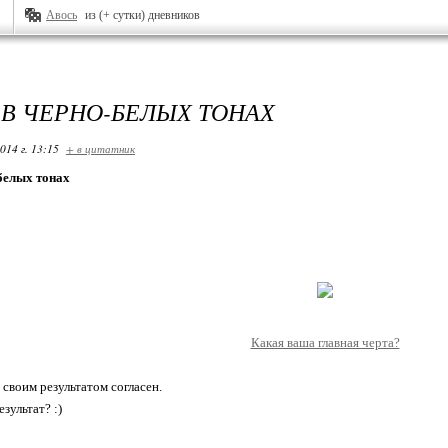
Авось
из (+ сутки) дневников
В ЧЕРНО-БЕЛЫХ ТОНАХ
014 г. 13:15
+ в цитатник
белых тонах
Какая ваша главная черта?
 своим результатом согласен.
зультат? :)