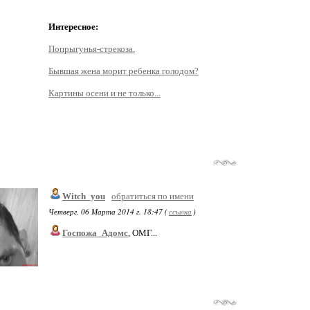
Интересное:
Попрыгунья-стрекоза.
Бывшая жена морит ребенка голодом?
Картины осени и не только...
Witch_you
обратиться по имени
Четверг, 06 Марта 2014 г. 18:47 (
ссылка
)
Госпожа_Адомс
, ОМГ...