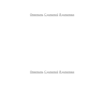
Ответить
С цитатой
В цитатник
Ответить
С цитатой
В цитатник