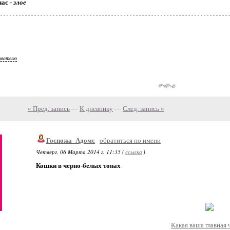
час -
злое
ователю
« Пред. запись
—
К дневнику
—
След. запись »
Госпожа_Адомс
обратиться по имени
Четверг, 06 Марта 2014 г. 11:35 (
ссылка
)
Кошки в черно-белых тонах
Какая ваша главная 