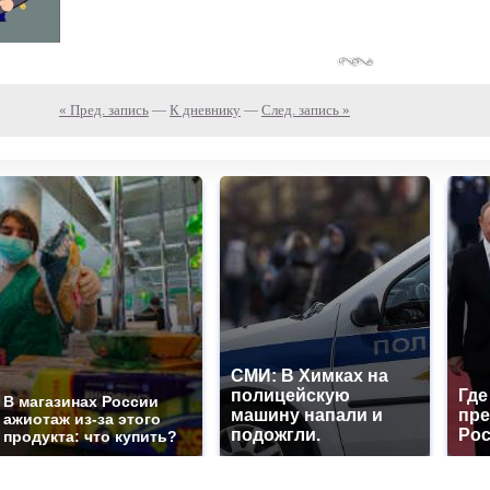
« Пред. запись
—
К дневнику
—
След. запись »
СМИ: В Химках на
полицейскую
Где
В магазинах России
машину напали и
пре
ажиотаж из-за этого
подожгли.
Рос
продукта: что купить?