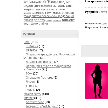
Настроение сей
ПЧёлка
ведьма
wmr
ЛЮБИМОЙ
видео
выплаты
витч
волонтёр
даты
закрыто
логи
лиру
зож
королёв
Рубрики:
Тесты
операция:
мысли вслух
мысль
мошенник
гражданство российской федерации
работа
ташкент
прокси
симка
ссылки
тест
фотографии
Процитировано
1 раз
Понравилось:
1 польз
Рубрики
-
LIVE
(913)
in Russia
(52)
MERIDA
(52)
Операция: гражданство Российской
Федерации
(39)
Лимон. Попытка N...
(26)
Операция: Отказ от гражданства
Узбекистана
(21)
ЗОЖ
(20)
Операция Паспорт.
(5)
Лимон
(4)
Учёба
(2)
Ролики
(2)
Мысли вслух
(410)
Internet
(352)
АлиЭкспресс
(93)
Telegram | @witch_you2
(36)