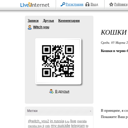
Регистрация
Вход
Рейтинги
Записи
Друзья
Комментарии
Witch you
КОШКИ 
Среда, 05 Марта 2
Кошки в черно-
В друзья
В принципе, я со
Метки
-
Покажите Ваш ре
live
in russia
@witch_you2
merida
li.ru
my-suicide
telegram
tg
merida big 9
mtb