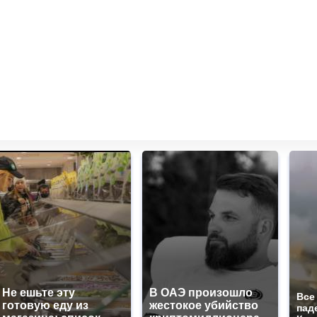
Не ешьте эту
В ОАЭ произошло
Все
готовую еду из
жестокое убийство
пад