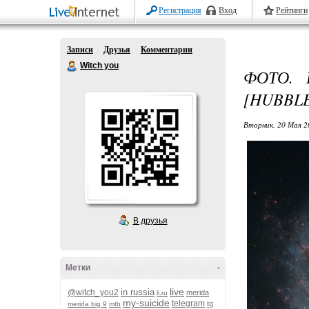
Регистрация
Вход
Рейтинги
Записи
Друзья
Комментарии
Witch you
ФОТО. 
[HUBBLE]
Вторник, 20 Мая 2
В друзья
Метки
-
live
in russia
@witch_you2
merida
li.ru
my-suicide
telegram
tg
merida big 9
mtb