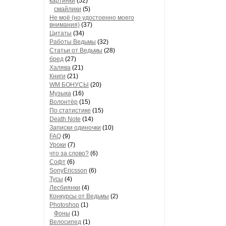
картинки
(52)
смайлики
(5)
Не моё (но удостоенно моего
внимания)
(37)
Цитаты
(34)
Работы Ведьмы
(32)
Статьи от Ведьмы
(28)
бред
(27)
Халява
(21)
Книги
(21)
WM БОНУСЫ
(20)
Музыка
(16)
Волонтёр
(15)
По статистике
(15)
Death Note
(14)
Записки одиночки
(10)
FAQ
(9)
Уроки
(7)
что за слово?
(6)
Софт
(6)
SonyEricsson
(6)
Тусы
(4)
Лесбиянки
(4)
Конкурсы от Ведьмы
(2)
Photoshop
(1)
Фоны
(1)
Велосипед
(1)