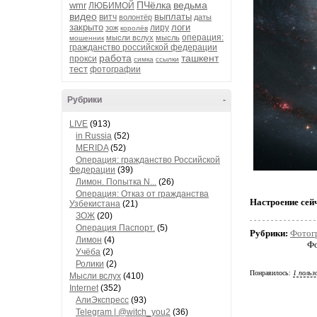
ПЧёлка
ведьма
wmr
ЛЮБИМОЙ
видео
выплаты
витч
волонтёр
даты
закрыто
логи
лиру
зож
королёв
операция:
мысли вслух
мысль
мошенник
гражданство российской федерации
работа
ташкент
прокси
симка
ссылки
тест
фотографии
Рубрики
-
LIVE
(913)
in Russia
(52)
MERIDA
(52)
Операция: гражданство Российской
Федерации
(39)
Лимон. Попытка N...
(26)
Операция: Отказ от гражданства
Настроение сей
Узбекистана
(21)
ЗОЖ
(20)
Операция Паспорт.
(5)
Рубрики:
Фотог
Лимон
(4)
Фо
Учёба
(2)
Ролики
(2)
Понравилось:
1 польз
Мысли вслух
(410)
Internet
(352)
АлиЭкспресс
(93)
Telegram | @witch_you2
(36)