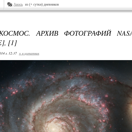
Авось
из (+ сутки) дневников
КОСМОС. АРХИВ ФОТОГРАФИЙ NAS
, [1]
014 г. 12:37
+ в цитатник