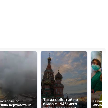
Таких событий не
 новости по
В магаз
было с 1945: чего
ению вертолета на
ажиотаж 