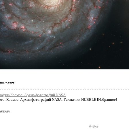
час -
злое
рафии/Космос. Архив фотографий NASA
то. Космос. Архив фотографий NASA: Галактики HUBBLE [Избранное]
ователю