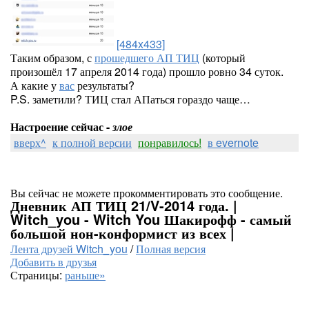
[484x433]
Таким образом, с
прошедшего АП ТИЦ
(который
произошёл 17 апреля 2014 года) прошло ровно 34 суток.
А какие у
вас
результаты?
P.S. заметили? ТИЦ стал АПаться гораздо чаще…
Настроение сейчас -
злое
вверх^
к полной версии
понравилось!
в evernote
Вы сейчас не можете прокомментировать это сообщение.
Дневник АП ТИЦ 21/V-2014 года. |
Witch_you - Witch You Шакирофф - самый
большой нон-конформист из всех |
Лента друзей Witch_you
/
Полная версия
Добавить в друзья
Страницы:
раньше»