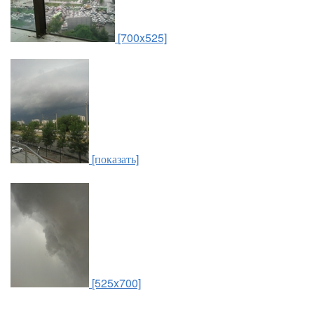
[700x525]
[показать]
[525x700]