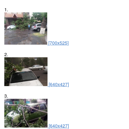
1.
[700x525]
2.
[640x427]
3.
[640x427]