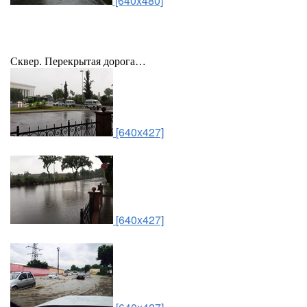
[640x480]
Сквер. Перекрытая дорога…
[640x427]
[640x427]