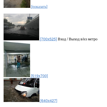
[показать]
[700x525]
Вход / Выход в/из метро
[519x700]
[640x427]