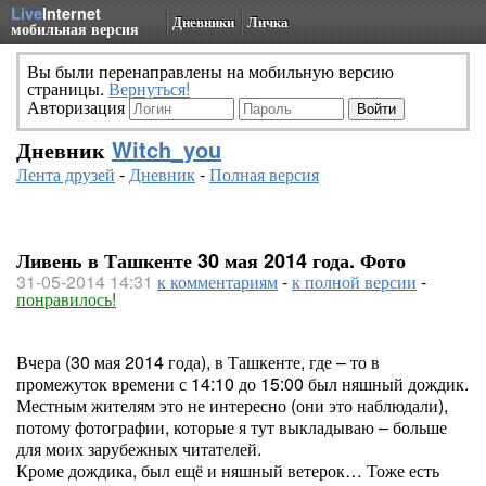
Live
Internet
Дневники
Личка
мобильная версия
Вы были перенаправлены на мобильную версию
страницы.
Вернуться!
Авторизация
Дневник
Witch_you
Лента друзей
-
Дневник
-
Полная версия
Ливень в Ташкенте 30 мая 2014 года. Фото
31-05-2014 14:31
к комментариям
-
к полной версии
-
понравилось!
Вчера (30 мая 2014 года), в Ташкенте, где – то в
промежуток времени с 14:10 до 15:00 был няшный дождик.
Местным жителям это не интересно (они это наблюдали),
потому фотографии, которые я тут выкладываю – больше
для моих зарубежных читателей.
Кроме дождика, был ещё и няшный ветерок… Тоже есть