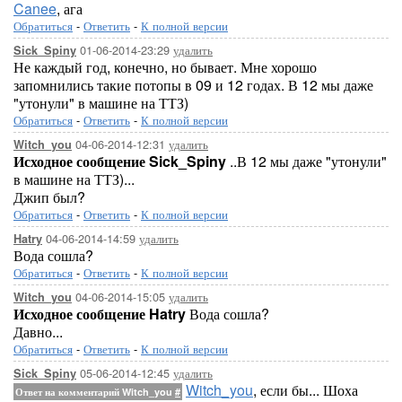
Canee
, ага
Обратиться
-
Ответить
-
К полной версии
01-06-2014-23:29
удалить
Sick_Spiny
Не каждый год, конечно, но бывает. Мне хорошо
запомнились такие потопы в 09 и 12 годах. В 12 мы даже
"утонули" в машине на ТТЗ)
Обратиться
-
Ответить
-
К полной версии
04-06-2014-12:31
удалить
Witch_you
Исходное сообщение Sick_Spiny
..В 12 мы даже "утонули"
в машине на ТТЗ)...
Джип был?
Обратиться
-
Ответить
-
К полной версии
04-06-2014-14:59
удалить
Hatry
Вода сошла?
Обратиться
-
Ответить
-
К полной версии
04-06-2014-15:05
удалить
Witch_you
Исходное сообщение Hatry
Вода сошла?
Давно...
Обратиться
-
Ответить
-
К полной версии
05-06-2014-12:45
удалить
Sick_Spiny
Witch_you
, если бы... Шоха
Ответ на комментарий Witch_you
#