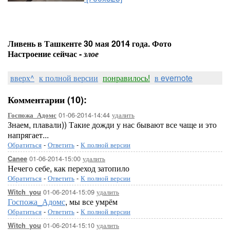
Ливень в Ташкенте 30 мая 2014 года. Фото
Настроение сейчас -
злое
вверх^
к полной версии
понравилось!
в evernote
Комментарии (10):
01-06-2014-14:44
удалить
Госпожа_Адомс
Знаем, плавали)) Такие дожди у нас бывают все чаще и это
напрягает...
Обратиться
-
Ответить
-
К полной версии
01-06-2014-15:00
удалить
Canee
Нечего себе, как переход затопило
Обратиться
-
Ответить
-
К полной версии
01-06-2014-15:09
удалить
Witch_you
Госпожа_Адомс
, мы все умрём
Обратиться
-
Ответить
-
К полной версии
01-06-2014-15:10
удалить
Witch_you