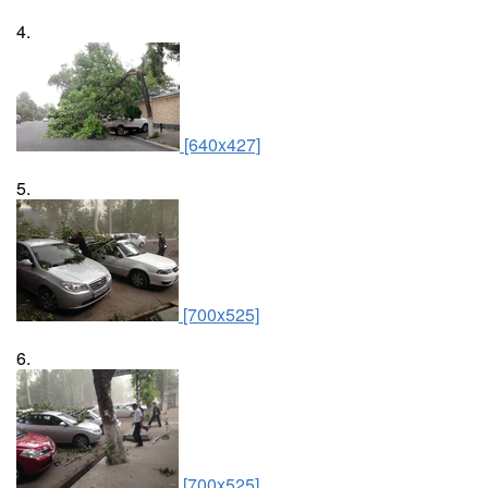
4.
[640x427]
5.
[700x525]
6.
[700x525]