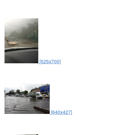
[525x700]
[640x427]