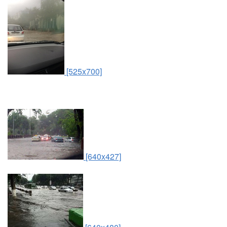
[525x700]
[640x427]