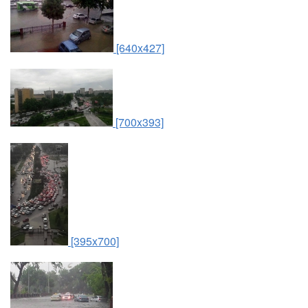
[640x427]
[700x393]
[395x700]