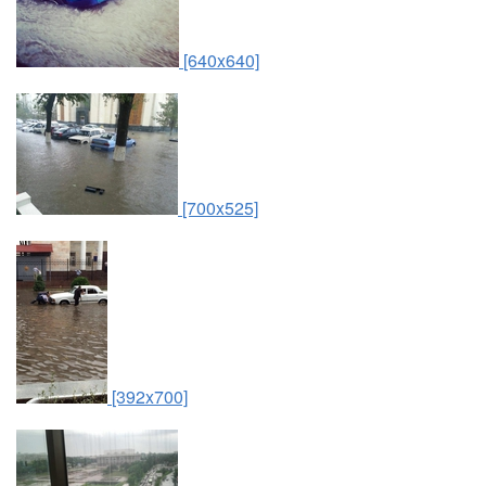
[640x640]
[700x525]
[392x700]