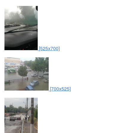
[525x700]
[700x525]