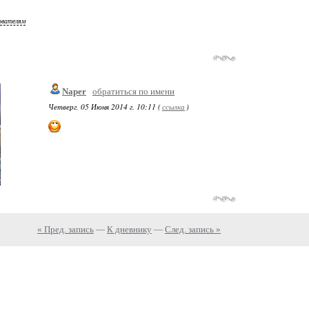
ователям
Naper
обратиться по имени
Четверг, 05 Июня 2014 г. 10:11 (
ссылка
)
« Пред. запись
—
К дневнику
—
След. запись »