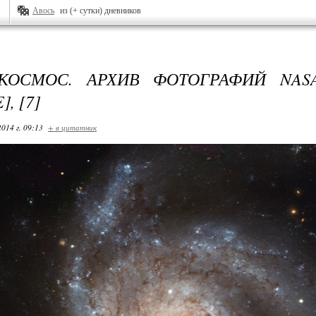
Авось
из (+ сутки) дневников
КОСМОС. АРХИВ ФОТОГРАФИЙ NAS
, [7]
2014 г. 09:13
+ в цитатник