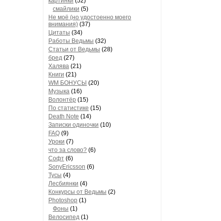
картинки
(52)
смайлики
(5)
Не моё (но удостоенно моего
внимания)
(37)
Цитаты
(34)
Работы Ведьмы
(32)
Статьи от Ведьмы
(28)
бред
(27)
Халява
(21)
Книги
(21)
WM БОНУСЫ
(20)
Музыка
(16)
Волонтёр
(15)
По статистике
(15)
Death Note
(14)
Записки одиночки
(10)
FAQ
(9)
Уроки
(7)
что за слово?
(6)
Софт
(6)
SonyEricsson
(6)
Тусы
(4)
Лесбиянки
(4)
Конкурсы от Ведьмы
(2)
Photoshop
(1)
Фоны
(1)
Велосипед
(1)