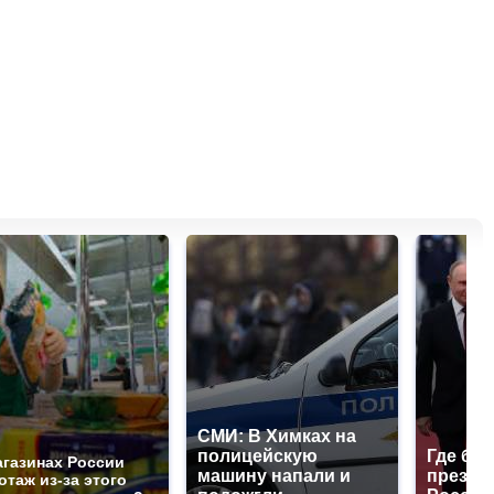
СМИ: В Химках на
полицейскую
Где буд
агазинах России
машину напали и
презид
отаж из-за этого