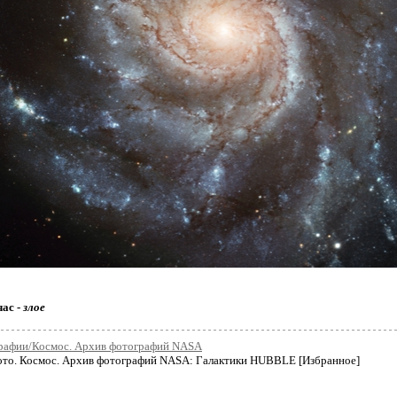
час -
злое
рафии/Космос. Архив фотографий NASA
то. Космос. Архив фотографий NASA: Галактики HUBBLE [Избранное]