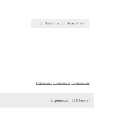
Нравится
Поделиться
Ответить
С цитатой
В цитатник
Страницы:
[1] [
Новые
]