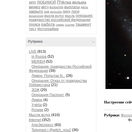
ПЧёлка
ведьма
wmr
ЛЮБИМОЙ
видео
выплаты
витч
волонтёр
даты
закрыто
логи
лиру
зож
королёв
операция:
мысли вслух
мысль
мошенник
гражданство российской федерации
работа
ташкент
прокси
симка
ссылки
тест
фотографии
Рубрики
-
LIVE
(913)
in Russia
(52)
MERIDA
(52)
Операция: гражданство Российской
Федерации
(39)
Лимон. Попытка N...
(26)
Операция: Отказ от гражданства
Узбекистана
(21)
ЗОЖ
(20)
Операция Паспорт.
(5)
Лимон
(4)
Настроение сей
Учёба
(2)
Ролики
(2)
Мысли вслух
(410)
Рубрики:
Фотог
Фо
Internet
(352)
АлиЭкспресс
(93)
Telegram | @witch_you2
(36)