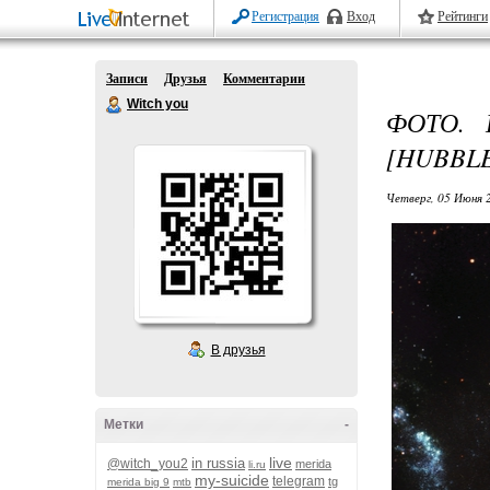
Регистрация
Вход
Рейтинги
Записи
Друзья
Комментарии
Witch you
ФОТО. 
[HUBBLE]
Четверг, 05 Июня 
В друзья
Метки
-
live
in russia
@witch_you2
merida
li.ru
my-suicide
telegram
tg
merida big 9
mtb