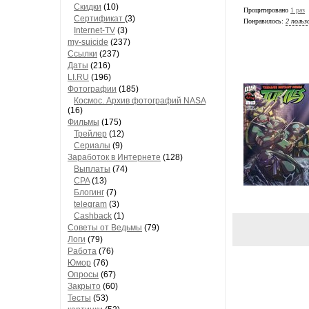
Скидки
(10)
Процитировано
1 раз
Сертификат
(3)
Понравилось:
2 польз
Internet-TV
(3)
my-suicide
(237)
Ссылки
(237)
Даты
(216)
LI.RU
(196)
Фотографии
(185)
Космос. Архив фотографий NASA
(16)
Фильмы
(175)
Трейлер
(12)
Сериалы
(9)
Заработок в Интернете
(128)
Выплаты
(74)
CPA
(13)
Блогинг
(7)
telegram
(3)
Cashback
(1)
Советы от Ведьмы
(79)
Логи
(79)
Работа
(76)
Юмор
(76)
Опросы
(67)
Закрыто
(60)
Тесты
(53)