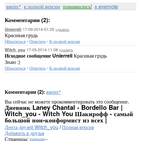
вверх^
к полной версии
понравилось!
в evernote
Комментарии (2):
17-09-2014-01:29
удалить
Unierreli
Красивая грудь
Обратиться
-
Ответить
-
К полной версии
17-09-2014-11:08
удалить
Witch_you
Исходное сообщение Unierreli
Красивая грудь
Знаю :)
Обратиться
-
Ответить
-
К полной версии
Комментарии (2):
вверх^
Вы сейчас не можете прокомментировать это сообщение.
Дневник Laney Chantal - Bordello Bar |
Witch_you - Witch You Шакирофф - самый
большой нон-конформист из всех |
Лента друзей Witch_you
/
Полная версия
Добавить в друзья
Страницы:
раньше»