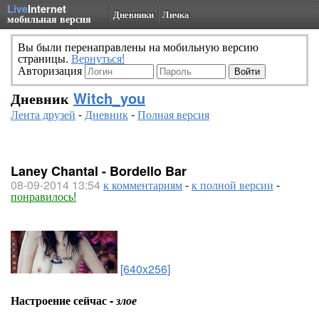
Live
Internet
Дневники
Личка
мобильная версия
Вы были перенаправлены на мобильную версию
страницы.
Вернуться!
Авторизация
Дневник
Witch_you
Лента друзей
-
Дневник
-
Полная версия
Laney Chantal - Bordello Bar
08-09-2014 13:54
к комментариям
-
к полной версии
-
понравилось!
[640x256]
Настроение сейчас -
злое