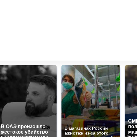
СМИ
В ОАЭ произошло
по
В магазинах России
жестокое убийство
маш
ажиотаж из-за этого