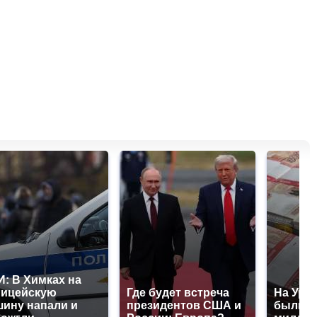
: В Химках на
лицейскую
Где будет встреча
На Урал
ину напали и
президентов США и
были у