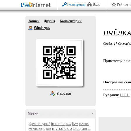
Регистрация
Вход
Рейтинги
Записи
Друзья
Комментарии
Witch you
ПЧЁЛКА
Среда, 17 Сентябр
Приветствую н
Настроение сей
В друзья
Рубрики:
LI.RU
Метки
-
live
in russia
@witch_you2
merida
li.ru
my-suicide
telegram
tg
merida big 9
mtb