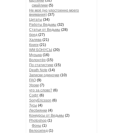
картинки
(52)
смайлики
(5)
Не моё (но удостоенно моего
внимания)
(37)
Цитаты
(34)
Работы Ведьмы
(32)
Статьи от Ведьмы
(28)
бред
(27)
Халява
(21)
Книги
(21)
WM БОНУСЫ
(20)
Музыка
(16)
Волонтёр
(15)
По статистике
(15)
Death Note
(14)
Записки одиночки
(10)
FAQ
(9)
Уроки
(7)
что за слово?
(6)
Софт
(6)
SonyEricsson
(6)
Тусы
(4)
Лесбиянки
(4)
Конкурсы от Ведьмы
(2)
Photoshop
(1)
Фоны
(1)
Велосипед
(1)