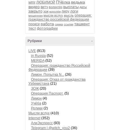
ПЧёлка
ведьма
wmr
ЛЮБИМОЙ
видео
выплаты
витч
волонтёр
даты
закрыто
логи
лиру
зож
королёв
операция:
мысли вслух
мысль
мошенник
гражданство российской федерации
работа
ташкент
прокси
симка
ссылки
тест
фотографии
Рубрики
-
LIVE
(913)
in Russia
(52)
MERIDA
(52)
Операция: гражданство Российской
Федерации
(39)
Лимон. Попытка N...
(26)
Операция: Отказ от гражданства
Узбекистана
(21)
ЗОЖ
(20)
Операция Паспорт.
(5)
Лимон
(4)
Учёба
(2)
Ролики
(2)
Мысли вслух
(410)
Internet
(352)
АлиЭкспресс
(93)
Telegram | @witch_you2
(36)