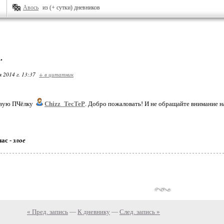
Авось
из (+ сутки) дневников
.
я 2014 г. 13:37
+ в цитатник
овую ПЧёлку
Chizz_TecTeP
. Добро пожаловать! И не обращайте внимание на т
час -
злое
« Пред. запись
—
К дневнику
—
След. запись »