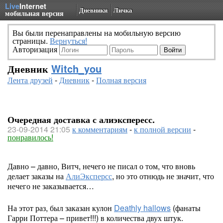
Live
Internet
Дневники
Личка
мобильная версия
Вы были перенаправлены на мобильную версию
страницы.
Вернуться!
Авторизация
Дневник
Witch_you
Лента друзей
-
Дневник
-
Полная версия
Очередная доставка с алиэкспересс.
23-09-2014 21:05
к комментариям
-
к полной версии
-
понравилось!
Давно – давно, Витч, нечего не писал о том, что вновь
делает заказы на
АлиЭксперсс
, но это отнюдь не значит, что
нечего не заказывается…
На этот раз, был заказан кулон
Deathly hallows
(фанаты
Гарри Поттера – привет!!!) в количества двух штук.