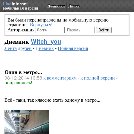
Live
Internet
Дневники
Личка
мобильная версия
Вы были перенаправлены на мобильную версию
страницы.
Вернуться!
Авторизация
Дневник
Witch_you
Лента друзей
-
Дневник
-
Полная версия
Один в метро...
08-12-2014 13:58
к комментариям
-
к полной версии
-
понравилось!
Всё - таки, так классно ехать одному в метро...