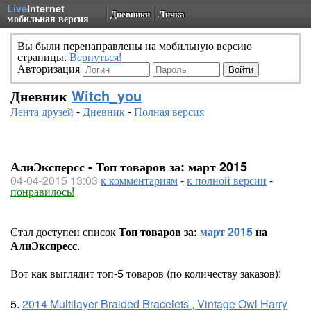
Live
Internet
Дневники
Личка
мобильная версия
Вы были перенаправлены на мобильную версию
страницы.
Вернуться!
Авторизация
Дневник
Witch_you
Лента друзей
-
Дневник
-
Полная версия
АлиЭксперсс - Топ товаров за: март 2015
04-04-2015 13:03
к комментариям
-
к полной версии
-
понравилось!
Стал доступен список
Топ товаров за:
март 2015
на
АлиЭкспресс
.
Вот как выглядит топ-5 товаров (по количеству заказов):
5.
2014 Multilayer Braided Bracelets , Vintage Owl Harry