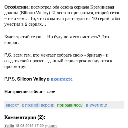
Отсебятина
: посмотрел оба сезона сериала Кремниевая
долина (Silicon Valley). И честно признаться, второй сезон
– не о чём… То, что создатели растянули на 10 серий, я бы
уместил в 2 сериях…
Будет третий сезон… Но буду ли я его смотреть? Это
вопрос.
P.S. всем тем, кто мечтает собрать свою «бригаду» и
создать свой проект – данный сериал рекомендуются к
просмотру.
P.P.S.
Silicon Valley в
вконтакте
.
Настроение сейчас -
злое
вверх^
к полной версии
понравилось!
в evernote
Комментарии (2):
18-08-2015-17:39
удалить
Yeille