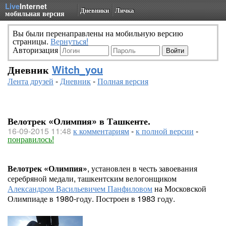
Live
Internet
Дневники
Личка
мобильная версия
Вы были перенаправлены на мобильную версию
страницы.
Вернуться!
Авторизация
Дневник
Witch_you
Лента друзей
-
Дневник
-
Полная версия
Велотрек «Олимпия» в Ташкенте.
16-09-2015 11:48
к комментариям
-
к полной версии
-
понравилось!
Велотрек «Олимпия»
, установлен в честь завоевания
серебряной медали, ташкентским велогонщиком
Александром Васильевичем Панфиловом
на Московской
Олимпиаде в 1980-году. Построен в 1983 году.