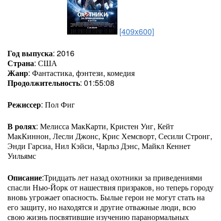
[409x600]
Год выпуска
: 2016
Страна
: США
Жанр
: Фантастика, фэнтези, комедия
Продолжительность
: 01:55:08
Режиссер
: Пол Фиг
В ролях
: Мелисса МакКарти, Кристен Уиг, Кейт
МакКиннон, Лесли Джонс, Крис Хемсворт, Сесили Стронг,
Энди Гарсиа, Нил Кэйси, Чарльз Дэнс, Майкл Кеннет
Уильямс
Описание
:Тридцать лет назад охотники за приведениями
спасли Нью-Йорк от нашествия призраков, но теперь городу
вновь угрожает опасность. Былые герои не могут стать на
его защиту, но находятся и другие отважные люди, всю
свою жизнь посвятившие изучению паранормальных