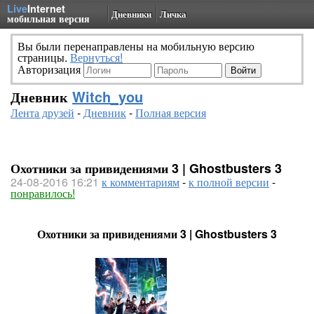
Live
Internet
Дневники
Личка
мобильная версия
Вы были перенаправлены на мобильную версию
страницы.
Вернуться!
Авторизация
Дневник
Witch_you
Лента друзей
-
Дневник
-
Полная версия
Охотники за привидениями 3 | Ghostbusters 3
24-08-2016 16:21
к комментариям
-
к полной версии
-
понравилось!
Охотники за привидениями 3 | Ghostbusters 3