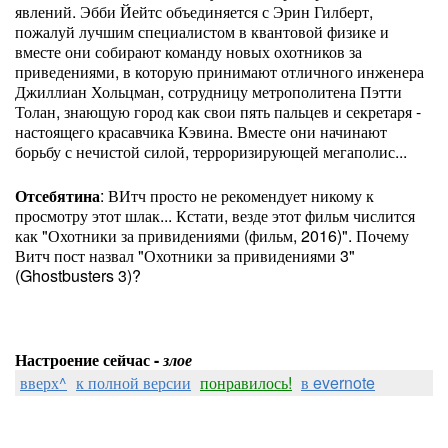
явлений. Эбби Йейтс объединяется с Эрин Гилберт,
пожалуй лучшим специалистом в квантовой физике и
вместе они собирают команду новых охотников за
приведениями, в которую принимают отличного инженера
Джиллиан Хольцман, сотрудницу метрополитена Пэтти
Толан, знающую город как свои пять пальцев и секретаря -
настоящего красавчика Кэвина. Вместе они начинают
борьбу с нечистой силой, терроризирующей мегаполис...
Отсебятина
: ВИтч просто не рекомендует никому к
просмотру этот шлак... Кстати, везде этот фильм числится
как "Охотники за привидениями (фильм, 2016)". Почему
Витч пост назвал "Охотники за привидениями 3"
(Ghostbusters 3)?
Настроение сейчас -
злое
вверх^
к полной версии
понравилось!
в evernote