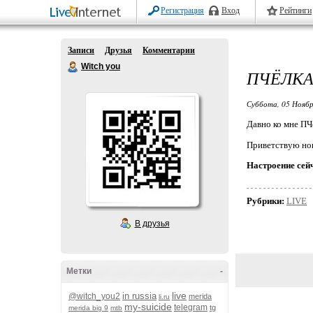
Регистрация
Вход
Рейтинги
Записи
Друзья
Комментарии
Witch you
ПЧЁЛКА!
Суббота, 05 Ноябр
Давно ко мне ПЧё
Приветствую н
Настроение сей
Рубрики:
LIVE
В друзья
Метки
-
live
in russia
@witch_you2
merida
li.ru
my-suicide
telegram
tg
merida big 9
mtb