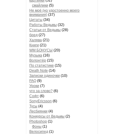
картинки
(52)
смайлики
(5)
Не моё (но удостоенно моего
внимания)
(37)
Цитаты
(34)
Работы Ведьмы
(32)
Статьи от Ведьмы
(28)
бред
(27)
Халява
(21)
Книги
(21)
WM БОНУСЫ
(20)
Музыка
(16)
Волонтёр
(15)
По статистике
(15)
Death Note
(14)
Записки одиночки
(10)
FAQ
(9)
Уроки
(7)
что за слово?
(6)
Софт
(6)
SonyEricsson
(6)
Тусы
(4)
Лесбиянки
(4)
Конкурсы от Ведьмы
(2)
Photoshop
(1)
Фоны
(1)
Велосипед
(1)