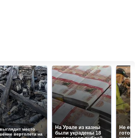
На Урале из казны
Не ешьт
 выглядит место
были украдены 18
готовую
шение вертолета на