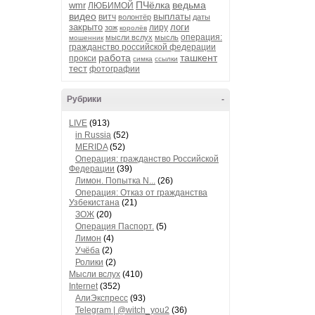
ПЧёлка
ведьма
wmr
ЛЮБИМОЙ
видео
выплаты
витч
волонтёр
даты
закрыто
логи
лиру
зож
королёв
операция:
мысли вслух
мысль
мошенник
гражданство российской федерации
работа
ташкент
прокси
симка
ссылки
тест
фотографии
Рубрики
-
LIVE
(913)
in Russia
(52)
MERIDA
(52)
Операция: гражданство Российской
Федерации
(39)
Лимон. Попытка N...
(26)
Операция: Отказ от гражданства
Узбекистана
(21)
ЗОЖ
(20)
Операция Паспорт.
(5)
Лимон
(4)
Учёба
(2)
Ролики
(2)
Мысли вслух
(410)
Internet
(352)
АлиЭкспресс
(93)
Telegram | @witch_you2
(36)