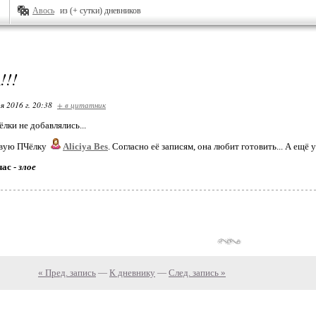
Авось
из (+ сутки) дневников
!!
я 2016 г. 20:38
+ в цитатник
лки не добавлялись...
овую ПЧёлку
Aliciya Bes
. Согласно её записям, она любит готовить... А ещё 
час -
злое
« Пред. запись
—
К дневнику
—
След. запись »