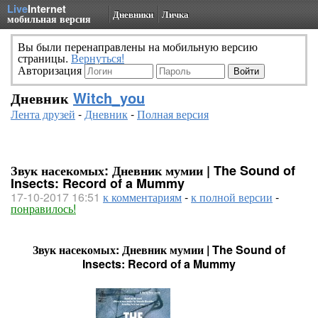
Live
Internet
Дневники
Личка
мобильная версия
Вы были перенаправлены на мобильную версию
страницы.
Вернуться!
Авторизация
Дневник
Witch_you
Лента друзей
-
Дневник
-
Полная версия
Звук насекомых: Дневник мумии | The Sound of
Insects: Record of a Mummy
17-10-2017 16:51
к комментариям
-
к полной версии
-
понравилось!
Звук насекомых: Дневник мумии | The Sound of
Insects: Record of a Mummy