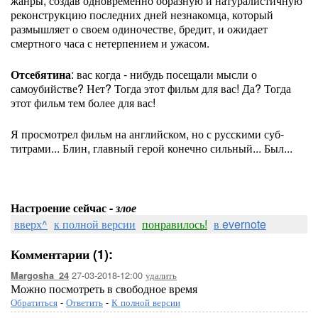
жанры, создав одновременно образную и натуралистичную
реконструкцию последних дней незнакомца, который
размышляет о своем одиночестве, бредит, и ожидает
смертного часа с нетерпением и ужасом.
Отсебятина
: вас когда - нибудь посещали мысли о
самоубийстве? Нет? Тогда этот фильм для вас! Да? Тогда
этот фильм тем более для вас!
Я просмотрел фильм на английском, но с русскими суб-
титрами... Блин, главный герой конечно сильный... Был...
Настроение сейчас -
злое
вверх^
к полной версии
понравилось!
в evernote
Комментарии (1):
27-03-2018-12:00
удалить
Margosha_24
Можно посмотреть в свободное время
Обратиться
-
Ответить
-
К полной версии