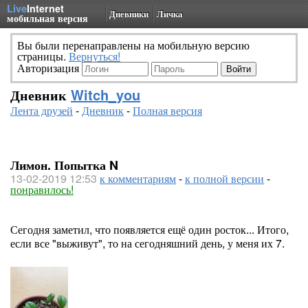
Live
Internet
Дневники
Личка
мобильная версия
Вы были перенаправлены на мобильную версию
страницы.
Вернуться!
Авторизация
Дневник
Witch_you
Лента друзей
-
Дневник
-
Полная версия
Лимон. Попытка N
13-02-2019 12:53
к комментариям
-
к полной версии
-
понравилось!
Сегодня заметил, что появляется ещё один росток... Итого,
если все "выживут", то на сегодняшний день, у меня их 7.