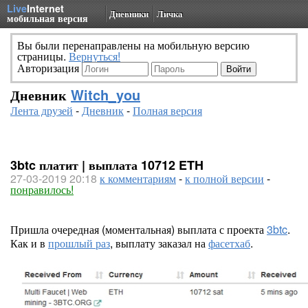
Live
Internet
Дневники
Личка
мобильная версия
Вы были перенаправлены на мобильную версию
страницы.
Вернуться!
Авторизация
Дневник
Witch_you
Лента друзей
-
Дневник
-
Полная версия
3btc платит | выплата 10712 ETH
27-03-2019 20:18
к комментариям
-
к полной версии
-
понравилось!
Пришла очередная (моментальная) выплата с проекта
3btc
.
Как и в
прошлый раз
, выплату заказал на
фасетхаб
.