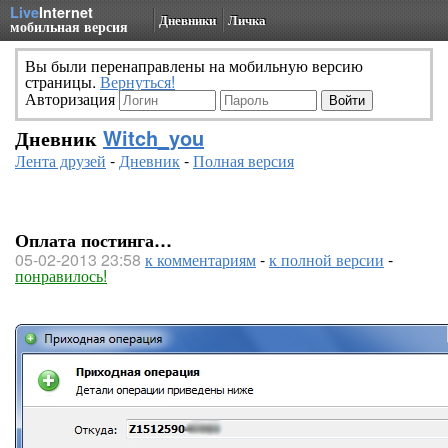
Live
Internet
Дневники
Личка
мобильная версия
Вы были перенаправлены на мобильную версию
страницы.
Вернуться!
Авторизация
Дневник
Witch_you
Лента друзей
-
Дневник
-
Полная версия
Оплата постинга…
05-02-2013 23:58
к комментариям
-
к полной версии
-
понравилось!