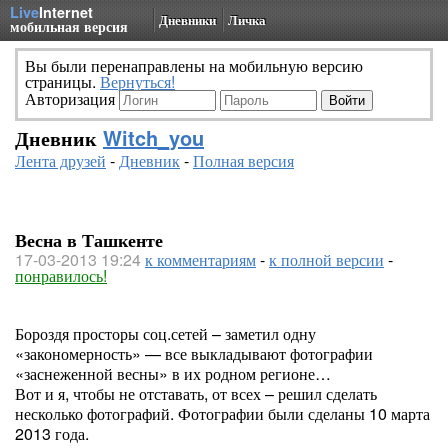
Live
Internet
Дневники
Личка
мобильная версия
Вы были перенаправлены на мобильную версию
страницы.
Вернуться!
Авторизация
Дневник
Witch_you
Лента друзей
-
Дневник
-
Полная версия
Весна в Ташкенте
17-03-2013 19:24
к комментариям
-
к полной версии
-
понравилось!
Бороздя просторы соц.сетей – заметил одну
«закономерность» — все выкладывают фотографии
«заснеженной весны» в их родном регионе…
Вот и я, чтобы не отставать, от всех – решил сделать
несколько фотографий. Фотографии были сделаны 10 марта
2013 года.